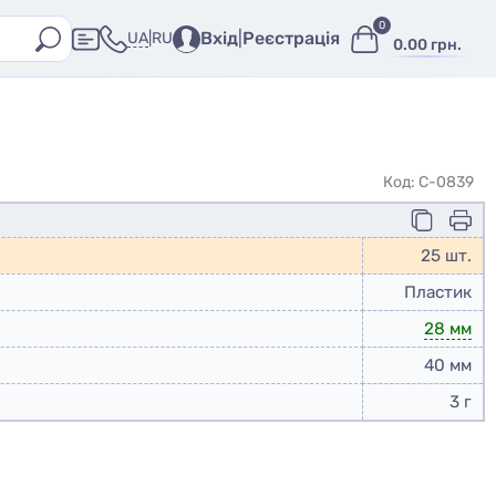
0
Вхід
|
Реєстрація
UA
|
RU
0.00 грн.
Код: C-0839
25 шт.
Пластик
28 мм
40 мм
3 г