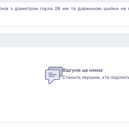
конів з діаметром горла 28 мм та довжиною шийки не 
бы оставить оценку, пожалуйста
авторизуйтесь
или
войди
ук
Відгуків ще немає
Станьте першим, хто поділит
вар