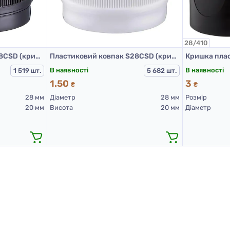
28/410
Пластиковий ковпак S28CSD (кришка для ПЕТ пляшок 28 мм чорна)
Пластиковий ковпак S28CSD (кришка для ПЕТ пляшок 28 мм біла)
В наявності
В наявності
1 519 шт.
5 682 шт.
1.50
3
₴
₴
28 мм
Діаметр
28 мм
Розмір
20 мм
Висота
20 мм
Діаметр