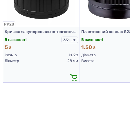
PP28
Кришка закупорювально-нагвинчувальна з контролем першого відкриття тип 1.4Д (Б) (конус) 01 чорна
В наявності
В наявності
331 шт.
5
1.50
₴
₴
Розмір
PP28
Діаметр
Діаметр
28 мм
Висота