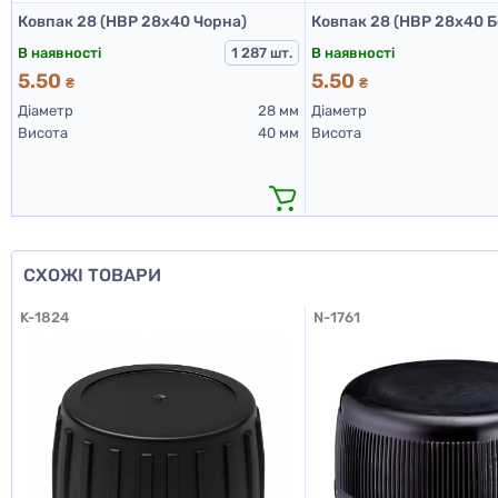
Ковпак 28 (НВР 28х40 Чорна)
Ковпак 28 (НВР 28х40 
В наявності
В наявності
1 287 шт.
5.50
5.50
₴
₴
Діаметр
28 мм
Діаметр
Висота
40 мм
Висота
СХОЖІ ТОВАРИ
K-1824
N-1761