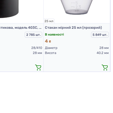
25 мл
Кришка пластикова, модель 403С, 28/410, гладка, Чорна
Стакан мірний 25 мл (прозорий)
В наявності
2 785 шт.
5 849 шт.
4
₴
28/410
Діаметр
28 мм
28 мм
Висота
40.2 мм