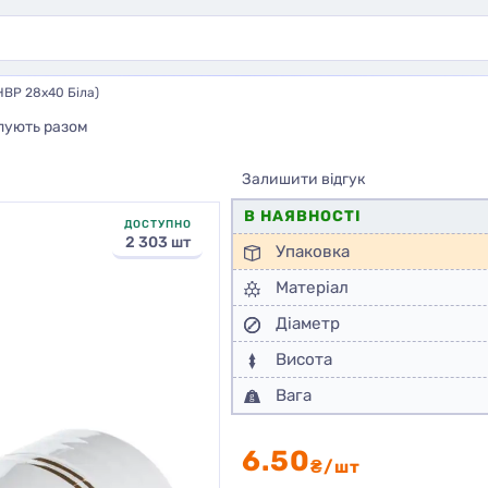
НВР 28х40 Біла)
пують разом
Залишити відгук
В НАЯВНОСТІ
ДОСТУПНО
2 303 шт
Упаковка
Матеріал
Діаметр
Висота
Вага
6.50
₴/шт