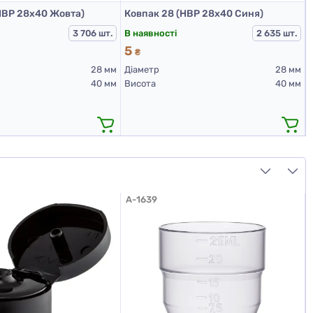
НВР 28х40 Жовта)
Ковпак 28 (НВР 28х40 Синя)
В наявності
3 706 шт.
2 635 шт.
5
₴
28 мм
Діаметр
28 мм
40 мм
Висота
40 мм
A-1639