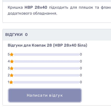
Кришка
НВР 28х40
підходить для пляшок та фла
додаткового обладнання.
ВІДГУКИ
0
Відгуки для Ковпак 28 (НВР 28х40 Біла)
Для того, что
5
0
Написати відг
4
0
3
0
Оцінити то
2
0
1
0
Написати відгук