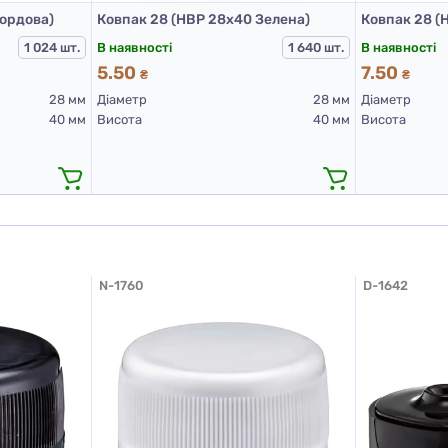
Бордова)
Ковпак 28 (НВР 28х40 Зелена)
Ковпак 28 (
В наявності
В наявності
1 024 шт.
1 640 шт.
5.50
7.50
₴
₴
28 мм
Діаметр
28 мм
Діаметр
40 мм
Висота
40 мм
Висота
N-1760
D-1642