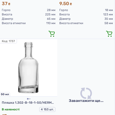
37
9.50
₴
₴
Горло
28 мм
Горло
18 мм
Висота
225 мм
Висота
123 мм
Діаметр
65 мм
Діаметр
35 мм
Висота етикетки
110 мм
Висота етикетки
58 мм
Код:
1737
50 мл
Завантажити ще...
Пляшка 1.302-В-18-1-50/HERMES (скляні пляшки 50 мл)
В наявності
4 153 шт.