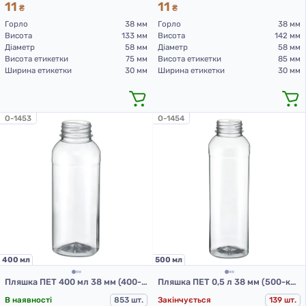
11
11
₴
₴
Горло
38 мм
Горло
38 мм
Висота
133 мм
Висота
142 мм
Діаметр
58 мм
Діаметр
58 мм
Висота етикетки
75 мм
Висота етикетки
85 мм
Ширина етикетки
30 мм
Ширина етикетки
30 мм
O-1453
O-1454
400 мл
500 мл
Пляшка ПЕТ 400 мл 38 мм (400-квадрат-215пр)
Пляшка ПЕТ 0,5 л 38 мм (500-квадрат-215пр)
В наявності
853 шт.
Закінчується
139 шт.