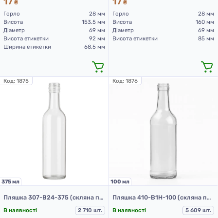
17
17
₴
₴
Горло
28 мм
Горло
28 мм
Висота
153.5 мм
Висота
160 мм
Діаметр
69 мм
Діаметр
69 мм
Висота етикетки
92 мм
Висота етикетки
85 мм
Ширина етикетки
68.5 мм
Код:
1875
Код:
1876
375 мл
100 мл
Пляшка 307-В24-375 (скляна пляшка 375 мл)
Пляшка 410-В1Н-100 (скляна пляшка 100 мл)
В наявності
2 710 шт.
В наявності
5 609 шт.