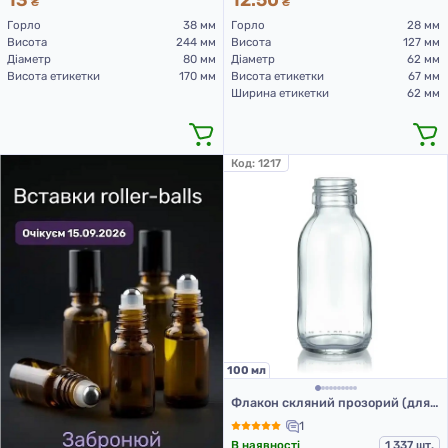
₴
₴
Горло
38 мм
Горло
28 мм
Висота
244 мм
Висота
127 мм
Діаметр
80 мм
Діаметр
62 мм
Висота етикетки
170 мм
Висота етикетки
67 мм
Ширина етикетки
62 мм
Код:
1217
100 мл
Флакон скляний прозорий (для сиропів), 100 мл ФСМк-100-ІІІ (скляні флакони 100 мл)
1
В наявності
1 337 шт.