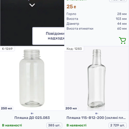
25
₴
Горло
28 мм
Висота
103 мм
Діаметр
44 мм
Висота етикетки
60 мм
Повідомити про
надходження
K-1269
Код:
1283
250 мл
200 мл
Пляшка ДО 025.083
Пляшка 115-В12-200 (скляні пляшки 200 мл)
В наявності
385 шт.
В наявності
2 729 шт.