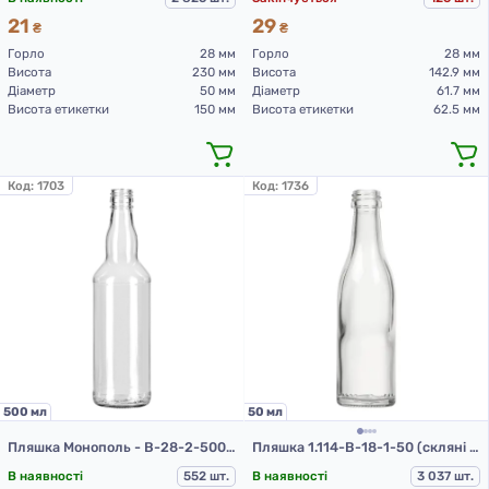
21
29
₴
₴
Горло
28 мм
Горло
28 мм
Висота
230 мм
Висота
142.9 мм
Діаметр
50 мм
Діаметр
61.7 мм
Висота етикетки
150 мм
Висота етикетки
62.5 мм
Код:
1703
Код:
1736
500 мл
50 мл
Пляшка Монополь - В-28-2-500 (скляні пляшки 0,5 л)
Пляшка 1.114-В-18-1-50 (скляні пляшки 50 мл)
В наявності
552 шт.
В наявності
3 037 шт.