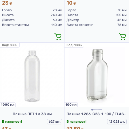
23
10
₴
₴
Горло
28 мм
Горло
18 мм
Висота
240 мм
Висота
155 мм
Діаметр
60 мм
Діаметр
42 мм
Висота етикетки
140 мм
Висота етикетки
76 мм
Код:
1880
Код:
1883
1000 мл
100 мл
Пляшка ПЕТ 1 л 38 мм
Пляшка 1.286-С28-1-100 / FLASK (скляна пляшка 100 мл)
В наявності
627 шт.
В наявності
12 021 шт.
13
12.50