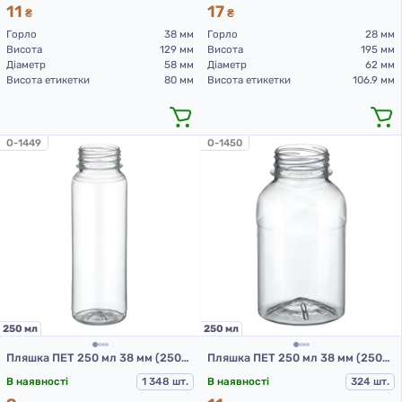
11
17
₴
₴
Горло
38 мм
Горло
28 мм
Висота
129 мм
Висота
195 мм
Діаметр
58 мм
Діаметр
62 мм
Висота етикетки
80 мм
Висота етикетки
106.9 мм
O-1449
O-1450
250 мл
250 мл
Пляшка ПЕТ 250 мл 38 мм (250-циліндр-165пр)
Пляшка ПЕТ 250 мл 38 мм (250-квадрат-165пр)
В наявності
1 348 шт.
В наявності
324 шт.