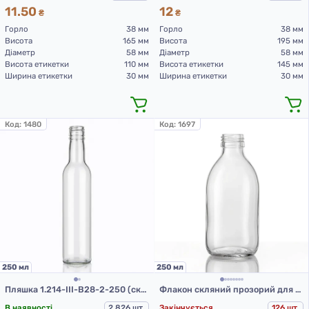
11.50
12
₴
₴
Горло
38 мм
Горло
38 мм
Висота
165 мм
Висота
195 мм
Діаметр
58 мм
Діаметр
58 мм
Висота етикетки
110 мм
Висота етикетки
145 мм
Ширина етикетки
30 мм
Ширина етикетки
30 мм
Код:
1480
Код:
1697
250 мл
250 мл
Пляшка 1.214-III-В28-2-250 (скляні пляшки 250 мл)
Флакон скляний прозорий для сиропів, 250 мл ФС3-250III (скляний флакон 250 мл)
В наявності
2 826 шт.
Закінчується
126 шт.