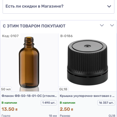
Есть ли скидки в Магазине?
С ЭТИМ ТОВАРОМ ПОКУПАЮТ
Код:
0107
B-0186
50 мл
GL18
Флакон ФВ-50-18-01-ОС (стеклянный флакон 50 мл)
Крышка укупорочно-винтовая с контролем первого вскрытия тип 1.4к черная
В наличии
1 490 шт.
В наличии
16 357 шт.
13.50
2.50
₴
₴
Горло
18 мм
Размер
GL18