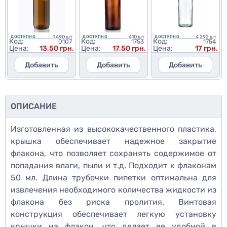
1 490 шт
410 шт
4 292 шт
ДОСТУПНО
ДОСТУПНО
ДОСТУПНО
Код:
Код:
Код:
0107
1753
1754
Цена:
13,50 грн.
Цена:
17,50 грн.
Цена:
17 грн.
Добавить
Добавить
Добавить
ОПИСАНИЕ
Изготовленная из высококачественного пластика,
крышка обеспечивает надежное закрытие
флакона, что позволяет сохранять содержимое от
попадания влаги, пыли и т.д. Подходит к флаконам
50 мл. Длина трубочки пипетки оптимальна для
извлечения необходимого количества жидкости из
флакона без риска пролития. Винтовая
конструкция обеспечивает легкую установку
крышки на флакон, что делает ее удобной в