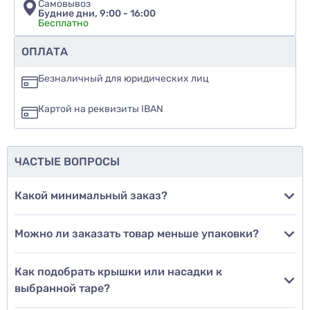
Самовывоз
Будние дни, 9:00 - 16:00
Бесплатно
Рекомендуете ли вы этот товар
ОПЛАТА
да
Безналичный для юридических лиц
нет
Картой на реквизиты IBAN
еще не знаю
ЧАСТЫЕ ВОПРОСЫ
Добавить фото
Какой минимальный заказ?
Можно ли заказать товар меньше упаковки?
Добавить отзыв
Как подобрать крышки или насадки к
выбранной таре?