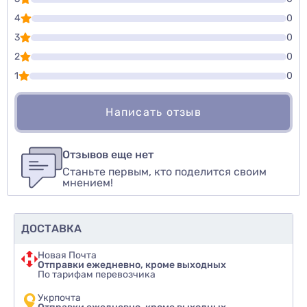
4
0
3
0
2
0
1
0
Написать отзыв
Для того, чтобы оставить оценку, пожалуйста
Написать озыв
авторизуйтесь
или
войдите
Отзывов еще нет
Станьте первым, кто поделится своим
Оценить товар
мнением!
ДОСТАВКА
Новая Почта
Отправки ежедневно, кроме выходных
По тарифам перевозчика
Укрпочта