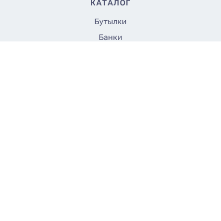
КАТАЛОГ
Бутылки
Банки
Флаконы
17
Купить
₴/шт
Крышки и насадки
Аксессуары
Укупорщики
Все до 5 грн.
СТРАНИЦЫ
Доставка
Оплата
Контакты
Договор оферты
Конфиденциальность