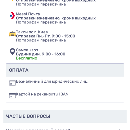
Отправки ежедневно, кроме выходных
По тарифам перевозчика
Meest Почта
Отправки ежедневно, кроме выходных
По тарифам перевозчика
Такси по г. Киев
Отправка Пн.-Пт. 9:00 - 15:00
По тарифам перевозчика
Самовывоз
Будние дни, 9:00 - 16:00
Бесплатно
Рекомендуете ли вы этот товар
ОПЛАТА
да
Безналичный для юридических лиц
нет
Картой на реквизиты IBAN
еще не знаю
ЧАСТЫЕ ВОПРОСЫ
Добавить фото