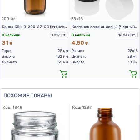
200 мл
28х18
Банка БВк-В-200-27-ОС (стеклянные флаконы 200 мл)
Колпачок алюминиевый (Черный с резьбой 28х18 мм)
В наличии
1 217 шт.
В наличии
16 247 шт.
31
4.50
₴
₴
Горло
28 мм
Размер
28х18
Высота
132 мм
Диаметр
28 мм
Диаметр
55 мм
Высота
18 мм
ПОХОЖИЕ ТОВАРЫ
Код:
1848
Код:
1287