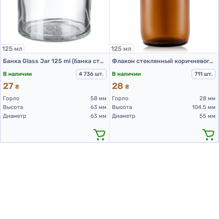
125 мл
125 мл
Банка Glass Jar 125 ml (банка стеклянная 125 мл)
Флакон стеклянный коричневого цвета для сиропов, 125 мл, тип III, для Л-П H422/140
В наличии
4 736 шт.
В наличии
711 шт.
27
28
₴
₴
Горло
58 мм
Горло
28 мм
Высота
63 мм
Высота
104.5 мм
Диаметр
63 мм
Диаметр
55 мм