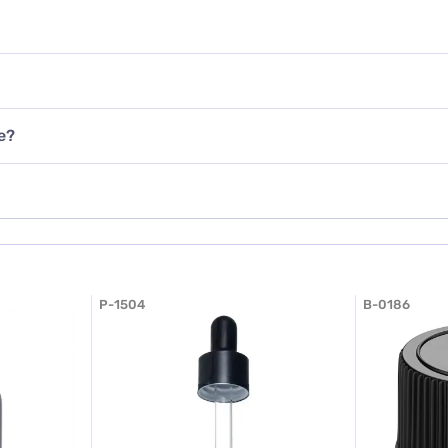
е?
P-1504
B-0186