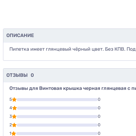
ОПИСАНИЕ
Пипетка имеет глянцевый чёрный цвет. Без КПВ. Под
ОТЗЫВЫ
0
Отзывы для Винтовая крышка черная глянцевая с пи
Для того, что
5
0
Написать озы
4
0
3
0
Оценить то
2
0
1
0