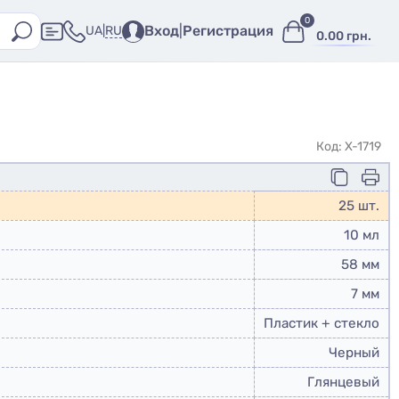
0
Вход
|
Регистрация
RU
UA
|
0.00 грн.
Код: X-1719
25 шт.
10 мл
58 мм
7 мм
Пластик + стекло
Черный
Глянцевый