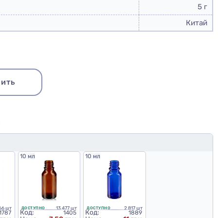
5 г
Китай
ить
Ю
10 мл
10 мл
66 шт
13 477 шт
2 817 шт
ДОСТУПНО
ДОСТУПНО
Код:
Код:
1787
1405
1889