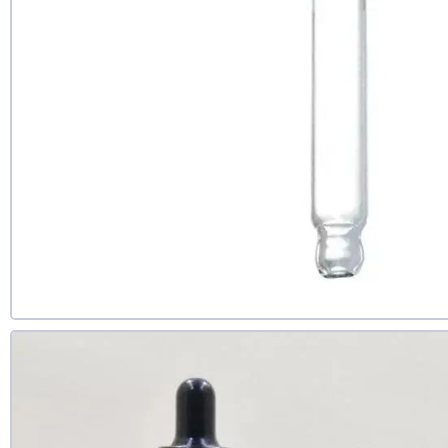
нет
еще не 
Доб
Д