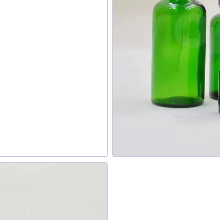
знаю
авить фото
обавить отзыв