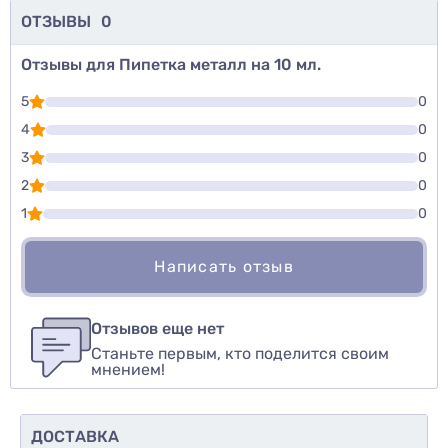
ОТЗЫВЫ
0
Отзывы для Пипетка металл на 10 мл.
5
0
4
0
3
0
2
0
1
0
Написать отзыв
Для того, чтобы оставить оценку, пожалуйста
Написать озыв
авторизуйтесь
или
войдите
Отзывов еще нет
Станьте первым, кто поделится своим
Оценить товар
мнением!
ДОСТАВКА