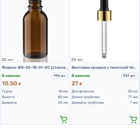
30 мл
30 мл
Флакон ФВ-30-18-01-ОС (стеклянный флакон 30 мл)
Винтовая крышка с пипеткой Черно-Золотистого цвета PCD002B-30 мл
В наличии
790 шт.
В наличии
937 шт.
10.50
27
₴
₴
Горло
18 мм
Для флакона
30 мл
Высота
80 мм
Длина трубочки
77 мм
Диаметр
34 мм
Диаметр трубочки
7 мм