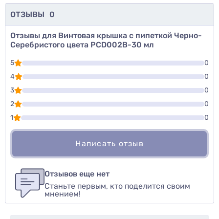
ОТЗЫВЫ
0
Отзывы для Винтовая крышка с пипеткой Черно-
Серебристого цвета PCD002B-30 мл
5
0
4
0
3
0
2
0
1
0
Написать отзыв
Для того, чтобы оставить оценку, пожалуйста
Написать озыв
авторизуйтесь
или
войдите
Отзывов еще нет
Станьте первым, кто поделится своим
Оценить товар
мнением!