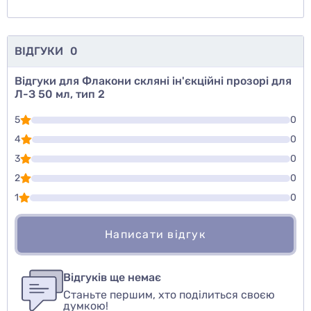
ВІДГУКИ
0
Відгуки для Флакони скляні ін'єкційні прозорі для
Л-З 50 мл, тип 2
5
0
4
0
3
0
2
0
1
0
Написати відгук
Для того, чтобы оставить оценку, пожалуйста
Написати відгук
авторизуйтесь
или
войдите
Відгуків ще немає
Станьте першим, хто поділиться своєю
Оцінити товар
думкою!