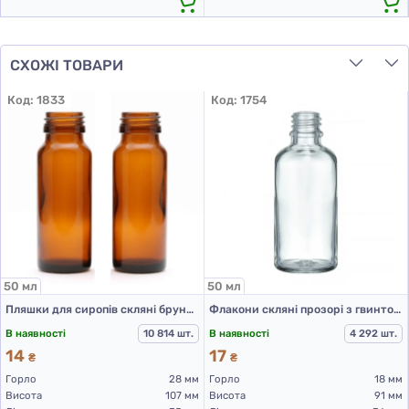
СХОЖІ ТОВАРИ
Код:
1833
Код:
1754
50 мл
50 мл
Пляшки для сиропів скляні брунатного кольору для Л-З 50 мл (скляні флакони 50 мл)
Флакони скляні прозорі з гвинтовою горловиною 50 мл, DIN 18, для Л-З (скляний флакон 50 мл)
В наявності
10 814 шт.
В наявності
4 292 шт.
14
17
₴
₴
Горло
28 мм
Горло
18 мм
Висота
107 мм
Висота
91 мм