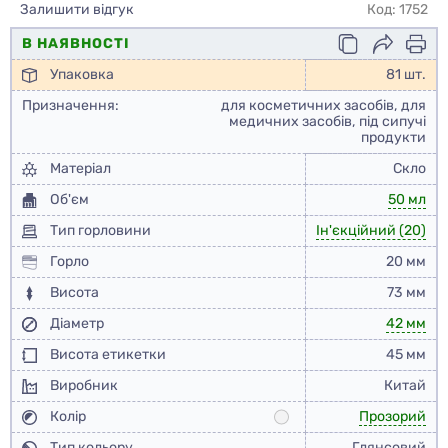
Залишити відгук
Код: 1752
В НАЯВНОСТІ
Упаковка
81 шт.
Призначення:
для косметичних засобів, для
медичних засобів, під сипучі
продукти
Матеріал
Скло
Об'єм
50 мл
Тип горловини
Ін'єкційний (20)
Горло
20 мм
Висота
73 мм
Діаметр
42 мм
Висота етикетки
45 мм
Виробник
Китай
Колір
Прозорий
Тип кольору
Глянсовий