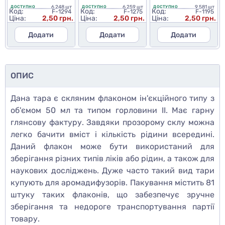
6 248 шт
6 259 шт
9 581 шт
ДОСТУПНО
ДОСТУПНО
ДОСТУПНО
Код:
Код:
Код:
F-1294
F-1275
F-1195
Ціна:
2,50 грн.
Ціна:
2,50 грн.
Ціна:
2,50 грн.
Додати
Додати
Додати
ОПИС
Дана тара є скляним флаконом ін'єкційного типу з
об'ємом 50 мл та типом горловини ІІ. Має гарну
глянсову фактуру. Завдяки прозорому склу можна
легко бачити вміст і кількість рідини всередині.
Даний флакон може бути використаний для
зберігання різних типів ліків або рідин, а також для
наукових досліджень. Дуже часто такий вид тари
купують для аромадифузорів. Пакування містить 81
штуку таких флаконів, що забезпечує зручне
зберігання та недороге транспортування партії
товару.