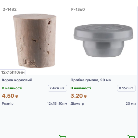
D-1482
F-1360
12х15h10мм
Корок корковий
Пробка гумова, 20 мм
В наявності
7 494 шт.
В наявності
8 167 шт.
4.50
3.20
₴
₴
Розмір
12х15h10мм
Діаметр
20 мм