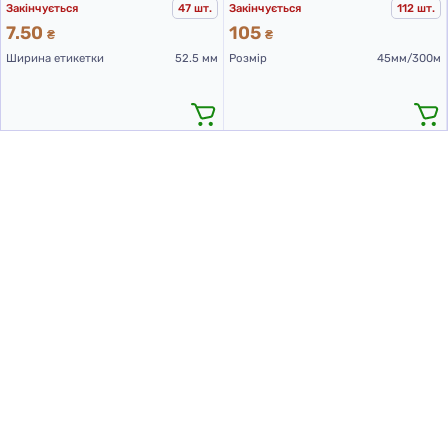
Закінчується
47 шт.
Закінчується
112 шт.
7.50
105
₴
₴
Ширина етикетки
52.5 мм
Розмір
45мм/300м