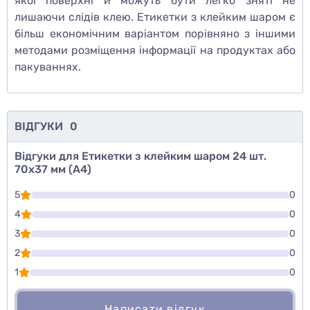
якої поверхні й можуть бути легко зняті не
лишаючи слідів клею. Етикетки з клейким шаром є
більш економічним варіантом порівняно з іншими
методами розміщення інформації на продуктах або
пакуваннях.
ВІДГУКИ
0
Відгуки для Етикетки з клейким шаром 24 шт.
70х37 мм (А4)
5
0
4
0
3
0
2
0
1
0
Написати відгук