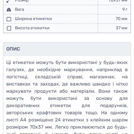
Розмір
70х37 мм
Вага
9 г
Ширина етикетки
70 мм
Висота етикетки
37 мм
ОПИС
Ці етикетки можуть бути використані у будь-яких
галузях, де необхідне маркування, наприклад в
логістиці, складській справі, магазинах, на
виставках та заходах, де важливо швидко і чітко
маркувати продукти або матеріали. Вони також
можуть бути використані за основу для
декоративних етикеток для подарунків,
авторських крафтових товарів тощо. На одному
листі А4 розміщено 24 етикетки з клейким шаром
розміром 70х37 мм. Легко приклеюються до будь-