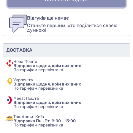
Для того, чтобы оставить оценку, пожалуйста
Написати відгук
авторизуйтесь
или
войдите
Відгуків ще немає
Станьте першим, хто поділиться своєю
Оцінити товар
думкою!
ДОСТАВКА
Нова Пошта
Відправки щодня, крім вихідних
По тарифам перевізника
Укрпошта
Відправки щодня, крім вихідних
По тарифам перевізника
Meest Пошта
Відправки щодня, крім вихідних
По тарифам перевізника
Таксі по м. Київ
Відправка Пн.-Пт. 9:00 - 15:00
По тарифам перевізника