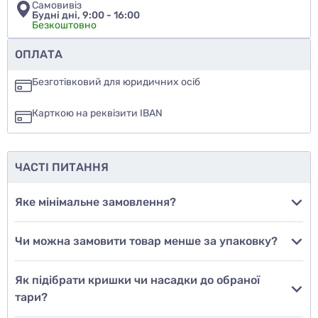
Самовивіз
Будні дні, 9:00 - 16:00
Безкоштовно
Чи рекомендуєте ви цей товар
ОПЛАТА
так
Безготівковий для юридичних осіб
ні
Карткою на реквізити IBAN
ще не знаю
ЧАСТІ ПИТАННЯ
Додати фото
Яке мінімальне замовлення?
Чи можна замовити товар менше за упаковку?
Додати відгук
Як підібрати кришки чи насадки до обраної
тари?