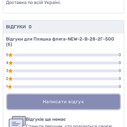
Доставка по всій Україні.
ВІДГУКИ
0
Відгуки для Пляшка фляга-NEW-2-В-28-2Г-500
(б)
5
0
4
0
3
0
2
0
1
0
Написати відгук
Для того, чтобы оставить оценку, пожалуйста
Написати відгук
авторизуйтесь
или
войдите
Відгуків ще немає
Станьте першим, хто поділиться своєю
Оцінити товар