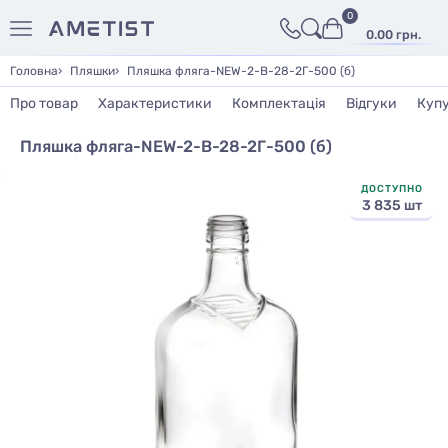
0
0.00 грн.
Головна
Пляшки
Пляшка фляга-NEW-2-В-28-2Г-500 (б)
Про товар
Характеристики
Комплектація
Відгуки
Куп
Пляшка фляга-NEW-2-В-28-2Г-500 (б)
ДОСТУПНО
3 835 шт