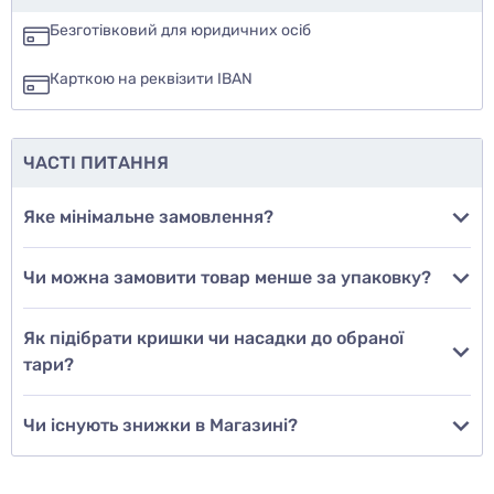
так
Безготівковий для юридичних осіб
ні
Карткою на реквізити IBAN
ще не знаю
ЧАСТІ ПИТАННЯ
Додати фото
Яке мінімальне замовлення?
Чи можна замовити товар менше за упаковку?
Додати відгук
Як підібрати кришки чи насадки до обраної
тари?
Чи існують знижки в Магазині?