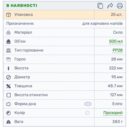
В НАЯВНОСТІ
Упаковка
25 шт.
Призначення:
для харчових напоїв
Матеріал
Скло
Об'єм
500 мл
Тип горловини
PP28
Горло
28 мм
Висота
222 мм
Діаметр
95 мм
Товщина
48.7 мм
Висота етикетки
127 мм
Форма дна
Еліпс
Колір
Прозорий
Вага
383 г