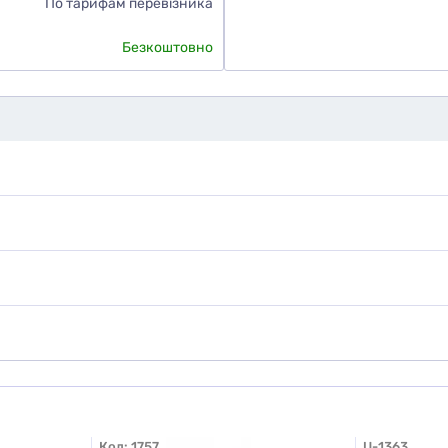
По тарифам перевізника
Безкоштовно
Код:
1757
U-1363