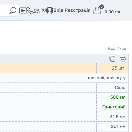
0
Вхід
|
Реєстрація
UA
|
RU
0.00 грн.
Код: 1756
25 шт.
для олії, для оцту
Скло
500 мл
Гвинтовий
31.5 мм
261 мм