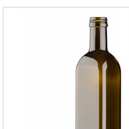
Чи рекомен
так
ні
ще не з