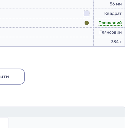
56 мм
Квадрат
Оливковий
Глянсовий
334 г
Купити набір
ити