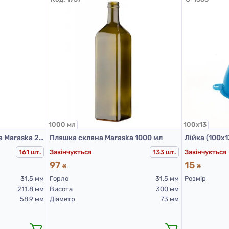
1000 мл
100х13
Пляшка скляна оливкова Maraska 250 мл (Мараска 250 мл)
Пляшка скляна Maraska 1000 мл
Лійка (100х1
Закінчується
Закінчується
161 шт.
133 шт.
97
15
₴
₴
31.5 мм
Горло
31.5 мм
Розмір
211.8 мм
Висота
300 мм
58.9 мм
Діаметр
73 мм