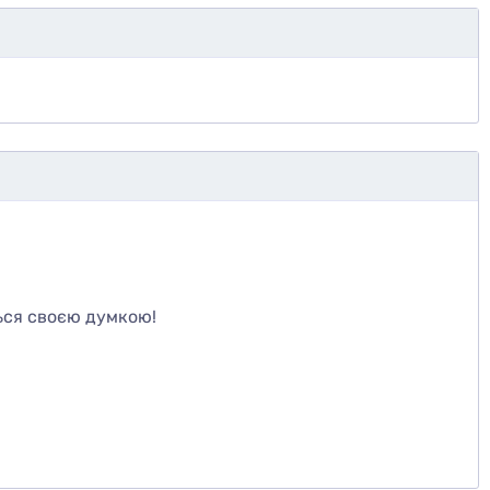
те
ься своєю думкою!