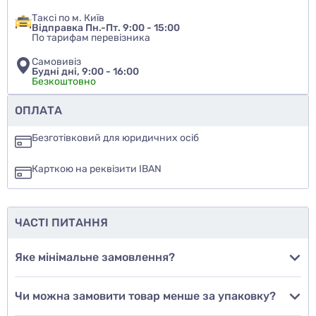
Таксі по м. Київ
Відправка Пн.-Пт. 9:00 - 15:00
По тарифам перевізника
Самовивіз
Будні дні, 9:00 - 16:00
Безкоштовно
Чи рекомендуєте ви цей товар
ОПЛАТА
так
Безготівковий для юридичних осіб
ні
Карткою на реквізити IBAN
ще не знаю
ЧАСТІ ПИТАННЯ
Додати фото
Яке мінімальне замовлення?
Чи можна замовити товар менше за упаковку?
Додати відгук