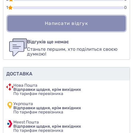
1
0
Написати відгук
Для того, чтобы оставить оценку, пожалуйста
Написати відгук
авторизуйтесь
или
войдите
Відгуків ще немає
Станьте першим, хто поділиться своєю
Оцінити товар
думкою!
ДОСТАВКА
Нова Пошта
Відправки щодня, крім вихідних
По тарифам перевізника
Укрпошта
Відправки щодня, крім вихідних
По тарифам перевізника
Meest Пошта
Відправки щодня, крім вихідних
По тарифам перевізника