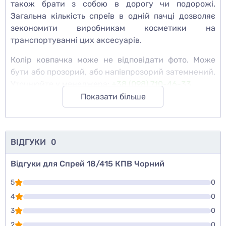
також брати з собою в дорогу чи подорожі.
Загальна кількість спреїв в одній пачці дозволяє
зекономити виробникам косметики на
транспортуванні цих аксесуарів.
Колір ковпачка може не відповідати фото. Може
бути або прозорий, або напівпрозорий затемнений.
Уточнюйте у менеджера:
+38 (098) 710-46-33
Показати більше
ВІДГУКИ
0
Відгуки для Спрей 18/415 КПВ Чорний
5
0
4
0
3
0
2
0