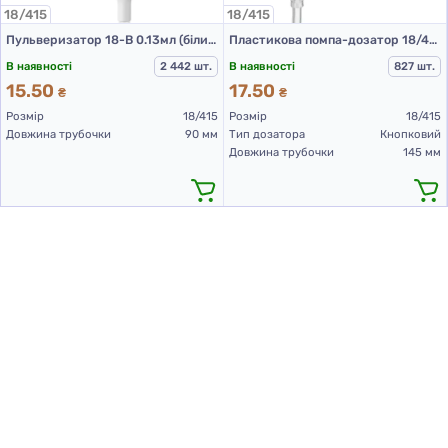
18/415
18/415
Пульверизатор 18-В 0.13мл (білий L 90 мм (до прокладки))
Пластикова помпа-дозатор 18/415 КПВ чорна
В наявності
2 442 шт.
В наявності
827 шт.
15.50
17.50
₴
₴
Розмір
18/415
Розмір
18/415
Довжина трубочки
90 мм
Тип дозатора
Кнопковий
Довжина трубочки
145 мм