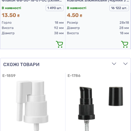
Флакон ФВ-50-18-01-ОС (скляний флакон 50 мл)
Ковпачок алюмінієвий (Чорний з різьбою 28х18 мм)
В наявності
1 490 шт.
В наявності
16 122 шт.
13.50
4.50
₴
₴
Горло
18 мм
Розмір
28х18
Висота
92 мм
Діаметр
28 мм
Діаметр
38 мм
Висота
18 мм
СХОЖІ ТОВАРИ
E-1859
E-1786