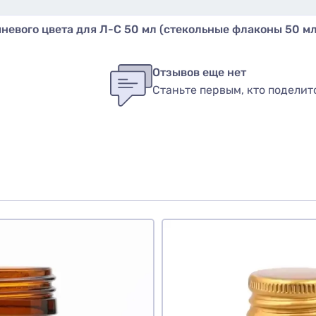
лучаете не только качественную упаковку, но и стил
их, так и медицинских средств, став надежным компа
невого цвета для Л-С 50 мл (стекольные флаконы 50 мл
ид – выберите наш стеклянный флакон уже сегодня!
бы оставить оценку, пожалуйста
авторизуйтесь
или
войди
в
Отзывов еще нет
Станьте первым, кто поделит
вар