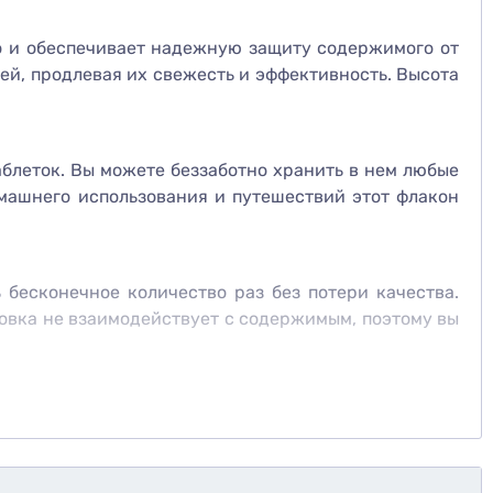
но и обеспечивает надежную защиту содержимого от
ей, продлевая их свежесть и эффективность. Высота
аблеток. Вы можете беззаботно хранить в нем любые
машнего использования и путешествий этот флакон
 бесконечное количество раз без потери качества.
ковка не взаимодействует с содержимым, поэтому вы
агодаря его универсальному дизайну, вы сможете с
актным размерам флакон легко вписывается в любой