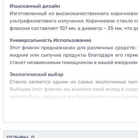
Изысканный дизайн
Изготовленный из высококачественного коричневог
ультрафиолетового излучения. Коричневое стекло с
флакона составляет 107 мм, а диаметр – 35 мм, что 
Универсальность Использование
Этот флакон предназначен для различных средств: 
жидкие или сыпучие продукты благодаря его герм
станет незаменимым помощником в вашей ежедневн
Экологический выбор
Стекло является одним из самых экологичных мате
Выбирая этот флакон, вы вносите свой вклад в сох
можете быть уверены в его безопасности и натураль
Дополнительные преимущества
Этот флакон не только функционален, но и легко 
легкостью украсить свою косметическую стойку, п
косметический чехол или сумочку.
ОТЗЫВЫ
0