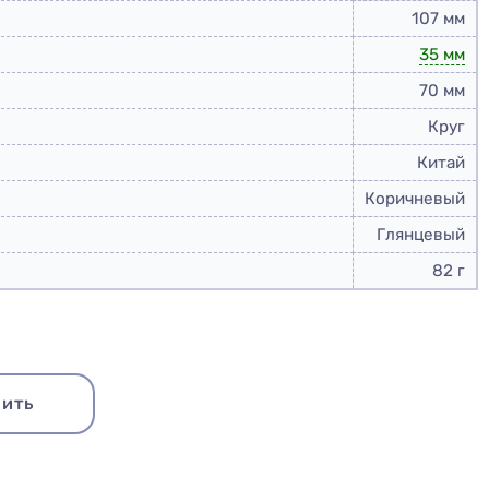
107 мм
35 мм
70 мм
Круг
Китай
Коричневый
Глянцевый
82 г
Купить набор
ить