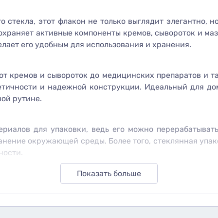
о стекла, этот флакон не только выглядит элегантно, 
охраняет активные компоненты кремов, сывороток и маз
делает его удобным для использования и хранения.
от кремов и сывороток до медицинских препаратов и т
етичности и надежной конструкции. Идеальный для до
ой рутине.
риалов для упаковки, ведь его можно перерабатывать
ранение окружающей среды. Более того, стеклянная упа
ности.
Показать больше
моется, что обеспечивает простоту обслуживания. Бл
ридав ей стильный вид. Дополнительно благодаря комп