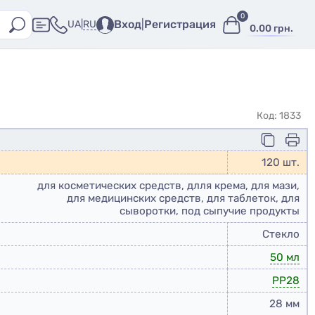
0
Вход
|
Регистрация
RU
UA
|
0.00 грн.
Код: 1833
120 шт.
для косметических средств, длля крема, для мази,
для медицинских средств, для таблеток, для
сыворотки, под сыпучие продукты
Стекло
50 мл
PP28
28 мм