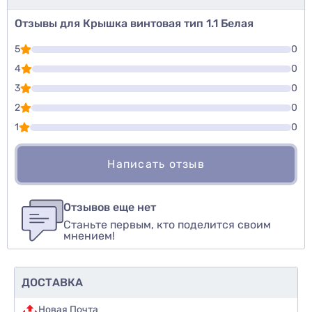
Отзывы для Крышка винтовая тип 1.1 Белая
5
0
4
0
3
0
2
0
1
0
Написать отзыв
Для того, чтобы оставить оценку, пожалуйста
Написать озыв
авторизуйтесь
или
войдите
Отзывов еще нет
Станьте первым, кто поделится своим
Оценить товар
мнением!
ДОСТАВКА
Новая Почта