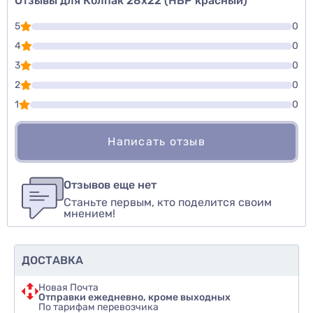
Отзывы для Колпак 28х22 (НВР красный)
5
0
4
0
3
0
2
0
1
0
Написать отзыв
Для того, чтобы оставить оценку, пожалуйста
Написать озыв
авторизуйтесь
или
войдите
Отзывов еще нет
Станьте первым, кто поделится своим
Оценить товар
мнением!
ДОСТАВКА
Новая Почта
Отправки ежедневно, кроме выходных
По тарифам перевозчика