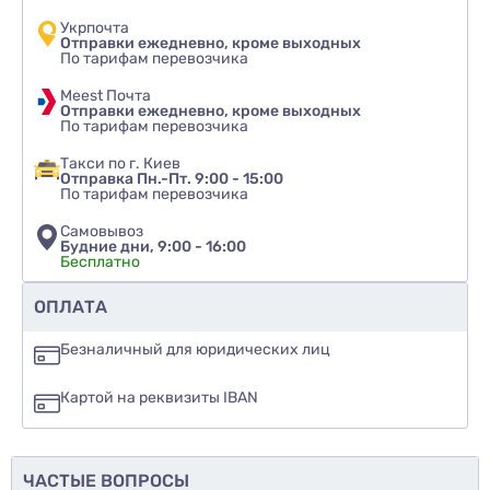
Укрпочта
Отправки ежедневно, кроме выходных
По тарифам перевозчика
Meest Почта
Отправки ежедневно, кроме выходных
По тарифам перевозчика
Такси по г. Киев
Отправка Пн.-Пт. 9:00 - 15:00
По тарифам перевозчика
Самовывоз
Будние дни, 9:00 - 16:00
Бесплатно
Рекомендуете ли вы этот товар
ОПЛАТА
да
Безналичный для юридических лиц
нет
Картой на реквизиты IBAN
еще не знаю
ЧАСТЫЕ ВОПРОСЫ