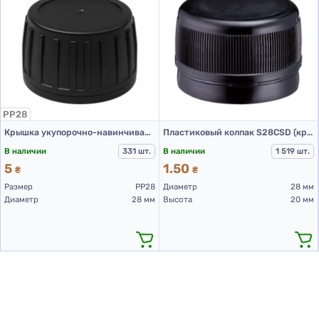
PP28
Крышка укупорочно-навинчивающая с контролем первого открытия тип 1.4Д (Б) (конус) 01 черная
Пластиковый колпак S28CSD (крышка для ПЭТ бутылок 28 мм черная)
В наличии
331 шт.
В наличии
1 519 шт.
5
1.50
₴
₴
Размер
PP28
Диаметр
28 мм
Диаметр
28 мм
Высота
20 мм