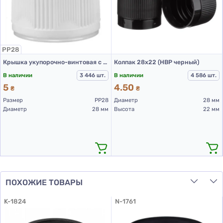
PP28
Крышка укупорочно-винтовая с контролем первого открытия тип 1.4Д(А) 01 белая
Колпак 28х22 (НВР черный)
В наличии
3 446 шт.
В наличии
4 586 шт.
5
4.50
₴
₴
Размер
PP28
Диаметр
28 мм
Диаметр
28 мм
Высота
22 мм
ПОХОЖИЕ ТОВАРЫ
K-1824
N-1761