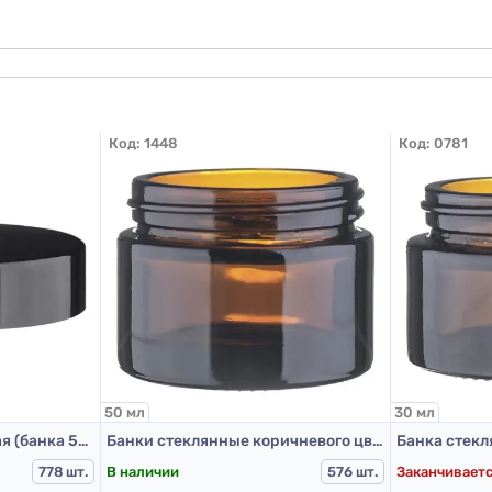
Код:
1448
Код:
0781
50 мл
30 мл
Винтовая крышка черная (банка 50 мл и 60 мл)
Банки стеклянные коричневого цвета для Л-П 50 мл.
В наличии
Заканчивает
778 шт.
576 шт.