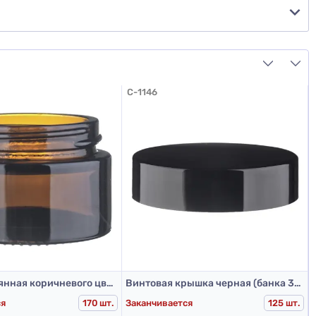
C-1146
2
Банка стеклянная коричневого цвета, 30 мл
Винтовая крышка черная (банка 30 мл)
ся
Заканчивается
170 шт.
125 шт.