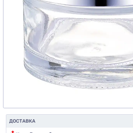
да
нет
еще не 
Доб
Д
ДОСТАВКА