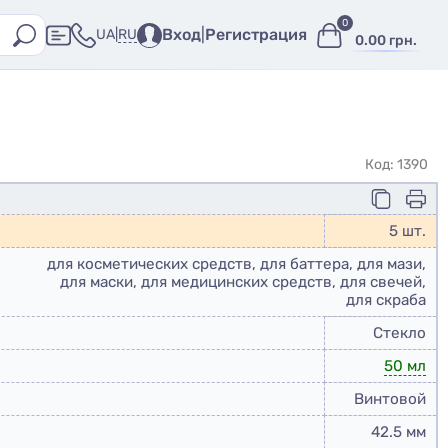
0
Вход
|
Регистрация
RU
UA
|
0.00 грн.
Код: 1390
5 шт.
для косметических средств, для баттера, для мази,
для маски, для медицинских средств, для свечей,
для скраба
Стекло
50 мл
Винтовой
42.5 мм