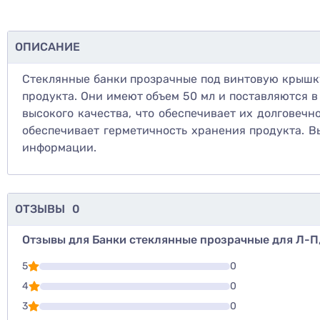
ОПИСАНИЕ
Стеклянные банки прозрачные под винтовую крышк
продукта. Они имеют объем 50 мл и поставляются в
высокого качества, что обеспечивает их долговеч
обеспечивает герметичность хранения продукта. В
информации.
ОТЗЫВЫ
0
Отзывы для Банки стеклянные прозрачные для Л-П,
Для того, что
5
0
Написать озы
4
0
3
0
Оценить то