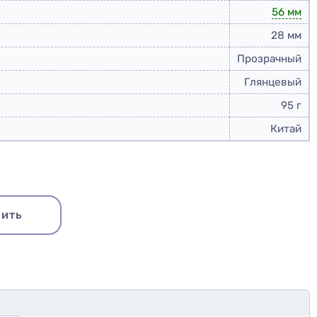
56 мм
28 мм
Прозрачный
Глянцевый
95 г
Китай
Купить набор
ить
Ю