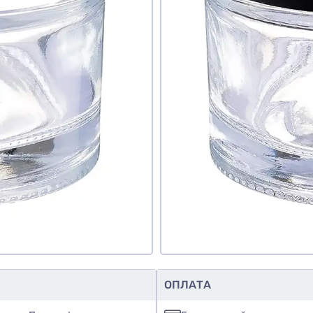
знаю
авить фото
обавить отзыв
ОПЛАТА