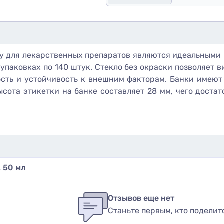
у для лекарственных препаратов являются идеальными 
 упаковках по 140 штук. Стекло без окраски позволяет 
ность и устойчивость к внешним факторам. Банки имею
ысота этикетки на банке составляет 28 мм, чего доста
 50 мл
бы оставить оценку, пожалуйста
авторизуйтесь
или
войди
в
Отзывов еще нет
Станьте первым, кто поделит
вар