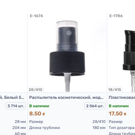
E-1674
E-1786
28/410
18/415
Флакон полиэтиленовый, Белый 500 мл, 503Е (пластиковые флаконы 500 мл)
Распылитель косметический, модель 208А, 28/410, ребристый, черный, 180 мм.
В наличии
В наличии
3 714 шт.
2 064 шт.
8.50
17.50
₴
₴
28 мм
Размер
28/410
Размер
204 мм
Длина трубочки
180 мм
Тип дозатора
60 мм
Длина трубо