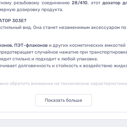
ртному резьбовому соединению
28/410
, этот
дозатор д
мерную дозировку продукта.
АТОР 303Е?
и стильный вид. Она станет незаменимым аксессуаром по 
конов, ПЭТ-флаконов
и других косметических емкостей
предотвращает случайное нажатие при транспортировке
ядит стильно и подходит к любой упаковке.
ечивает долговечность и стойкость к воздействию жидк
ажно обратить внимание на технические характеристики
Показать больше
 большинства косметических емкостей).
я разных типов флаконов.