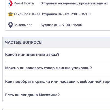
После использования поверните механизм в полож
Meest Почта
Отправки ежедневно, кроме выходных
ЗАКАЖИТЕ ПРЯМО СЕЙЧАС!
Такси по г. Киев
Отправка Пн.-Пт. 9:00 - 15:00
Если вам нужен
надежный дозатор для косметичес
его идеальным для профессионального и домашнего
Самовывоз
Будние дни, 9:00 - 16:00
Рекомендуе
Смотрите также:
да
другие модели дозаторов 28/410
ЧАСТЫЕ ВОПРОСЫ
стеклянные флаконы с подходящей горловиной
нет
пластиковые флаконы с подходящей горловиной
Какой минимальный заказ?
еще не 
Можно ли заказать товар меньше упаковки?
Доб
Как подобрать крышки или насадки к выбранной тар
Есть ли скидки в Магазине?
Д