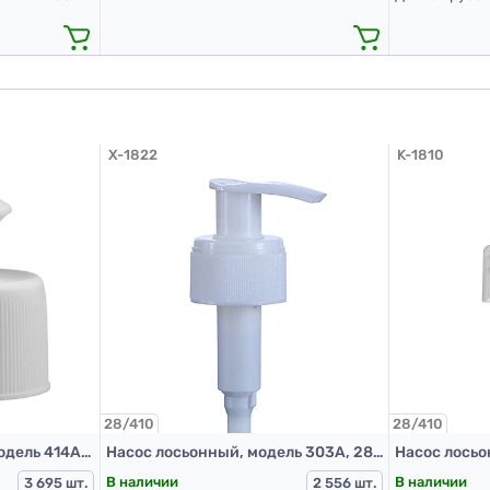
X-1822
K-1810
28/410
28/410
Крышка пластиковая, модель 414А, Д28, белый, пуш-пул
Насос лосьонный, модель 303А, 28/410, ребристая, Белый, 230 мм (Дозатор 28/410)
В наличии
В наличии
3 695 шт.
2 556 шт.