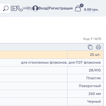
0
Вход
|
Регистрация
RU
UA
|
0.00 грн.
Код: F-1670
25 шт.
для стеклянных флаконов, для ПЭТ флаконов
28/410
Пластик
Поворотный
260 мм
Черный