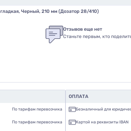
гладкая, Черный, 210 мм (Дозатор 28/410)
бы оставить оценку, пожалуйста
авторизуйтесь
или
войди
в
Отзывов еще нет
широкого спектра жидких средств, в частности:
Станьте первым, кто поделит
вар
ию
дозатор 28/410
легко устанавливается и надежно 
ОПЛАТА
По тарифам перевозчика
Безналичный для юридиче
азмер резьбы
28/410
.
озатор.
По тарифам перевозчика
Картой на реквизиты IBAN
 раз, чтобы заполнить насос жидкостью.