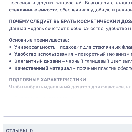
лосьонов и других жидкостей. Благодаря станда
стеклянные емкости
, обеспечивая удобную и равно
ПОЧЕМУ СЛЕДУЕТ ВЫБРАТЬ КОСМЕТИЧЕСКИЙ ДОЗ
Данная модель сочетает в себе качество, удобство 
Основные преимущества:
Универсальность
– подходит для
стеклянных фла
Удобство использования
– поворотный механизм 
Элегантный дизайн
– черный глянцевый цвет выгл
Качественный материал
– прочный пластик обесп
ПОДРОБНЫЕ ХАРАКТЕРИСТИКИ
Чтобы выбрать
идеальный дозатор для флаконов
, в
Тип дозатора
: поворотный.
Размер резьбы
: 28/410 (стандартный размер для
Длина трубочки
: 260 мм – достаточно длинная дл
Материал
: высококачественный пластик.
Вес
: 20 г.
ОТЗЫВЫ
0