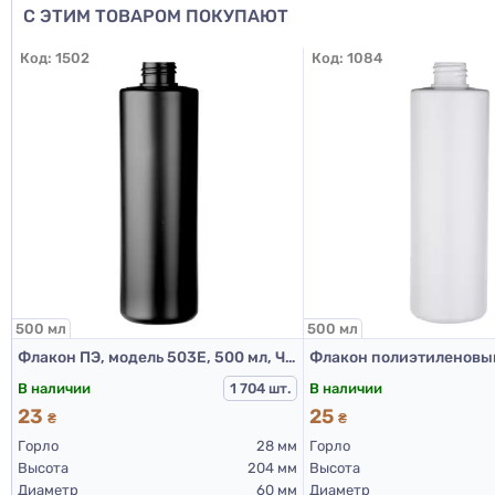
С ЭТИМ ТОВАРОМ ПОКУПАЮТ
Код:
1502
Код:
1084
500 мл
500 мл
Флакон ПЭ, модель 503Е, 500 мл, Черный (пластиковые флаконы 500 мл)
В наличии
В наличии
1 704 шт.
23
25
₴
₴
Горло
28 мм
Горло
Высота
204 мм
Высота
Диаметр
60 мм
Диаметр