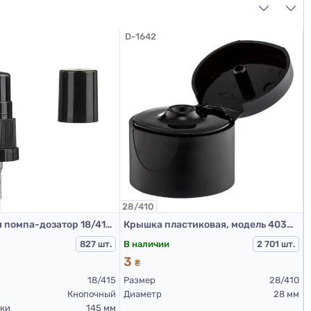
D-1642
28/410
2
Пластиковая помпа-дозатор 18/415 КПВ черная
Крышка пластиковая, модель 403С, 28/410, гладкая, Черная
В наличии
827 шт.
2 701 шт.
3
₴
18/415
Размер
28/410
Кнопочный
Диаметр
28 мм
чки
145 мм