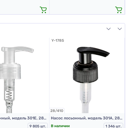
Y-1785
28/410
2
Насос лосьонный, модель 301Е, 28/410, прозрачный, 230 мм (Дозатор 28/410)
Насос лосьонный, модель 301А, 28/410, ребристая, черный, 225 мм (Дозатор 28/410)
В наличии
9 805 шт.
1 346 шт.