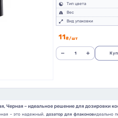
Тип цвета
Вес
Вид упаковки
11
₴/шт
Куп
ая, Черная – идеальное решение для дозировки к
ерная – это надежный.
дозатор для флаконов
идеально п