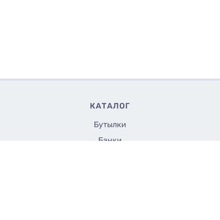
КАТАЛОГ
Бутылки
Банки
Флаконы
17.50
Купить
₴/шт
Крышки и насадки
Аксессуары
Укупорщики
Все до 5 грн.