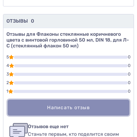
ОТЗЫВЫ
0
Отзывы для Флаконы стеклянные коричневого
цвета с винтовой горловиной 50 мл, DIN 18, для Л-
С (стеклянный флакон 50 мл)
5
0
4
0
3
0
2
0
1
0
Написать отзыв
Для того, чтобы оставить оценку, пожалуйста
Написать озыв
авторизуйтесь
или
войдите
Отзывов еще нет
Станьте первым, кто поделится своим
Оценить товар