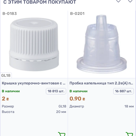
С ЭТИМ ТОВАРОМ ПОКУПАЮТ
B-0183
B-0201
GL18
Крышка укупорочно-винтовая с контролем первого открытия тип 1.4к белая
Пробка капельница тип 2.2е(А) прозрачная
В наличии
18 813 шт.
В наличии
16 887 шт.
2
0.90
₴
₴
Размер
GL18
Диаметр
18 мм
Высота
20 мм