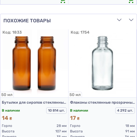
ПОХОЖИЕ ТОВАРЫ
Код:
1833
Код:
1754
50 мл
50 мл
Бутылки для сиропов стеклянные коричневого цвета для Л-С 50 мл (стекольные флаконы 50 мл)
Флаконы стеклянные прозрачные с винтовой горловиной 50 мл, DIN 18, для Л-С (стеклянный флакон 50 мл)
В наличии
10 814 шт.
В наличии
4 292 шт.
14
17
₴
₴
Горло
28 мм
Горло
18 мм
Высота
107 мм
Высота
91 мм
Диаметр
35 мм
Диаметр
36 мм