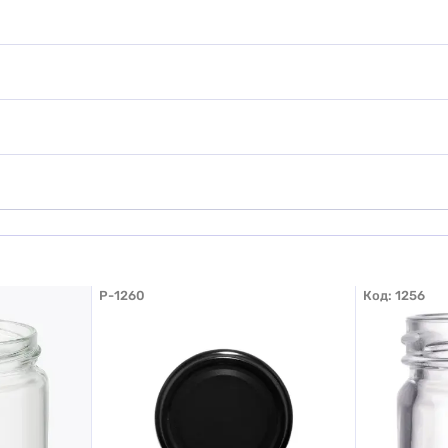
наю
ати фото
Додати відгук
P-1260
Код:
1256