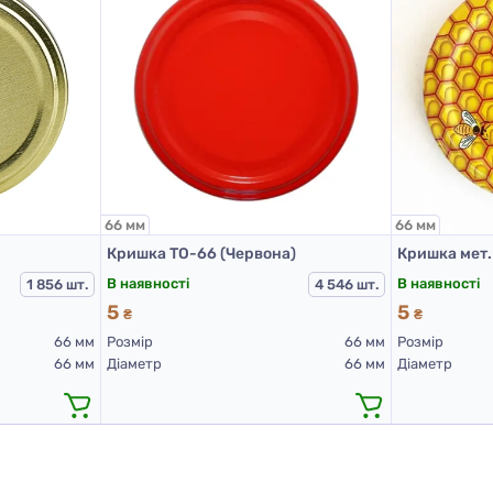
66 мм
66 мм
Кришка ТО-66 (Червона)
В наявності
В наявності
1 856 шт.
4 546 шт.
5
5
₴
₴
66 мм
Розмір
66 мм
Розмір
66 мм
Діаметр
66 мм
Діаметр