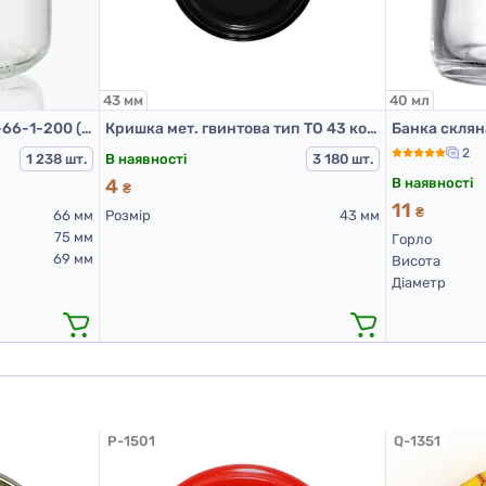
43 мм
40 мл
Банка скляна 3.68-ІІІ-4-66-1-200 (банки скляні 200 мл)
Кришка мет. гвинтова тип ТО 43 колір Чорна RTS PST
2
В наявності
1 238 шт.
3 180 шт.
В наявності
4
₴
11
₴
66 мм
Розмір
43 мм
75 мм
Горло
69 мм
Висота
Діаметр
P-1501
Q-1351