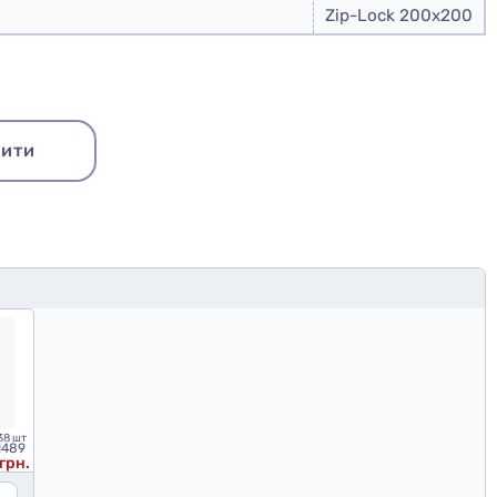
Zip-Lock 200x200
ити
38 шт
1489
 грн.