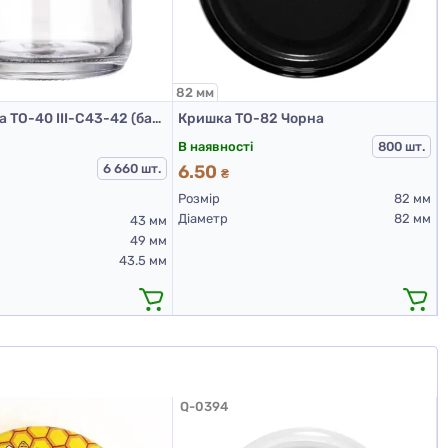
82 мм
1
Банка скляна ТО-40 III-C43-42 (банки скляні 40 мл)
Кришка ТО-82 Чорна
В наявності
800 шт.
6 660 шт.
6.50
₴
Розмір
82 мм
Діаметр
82 мм
43 мм
49 мм
43.5 мм
Q-0394