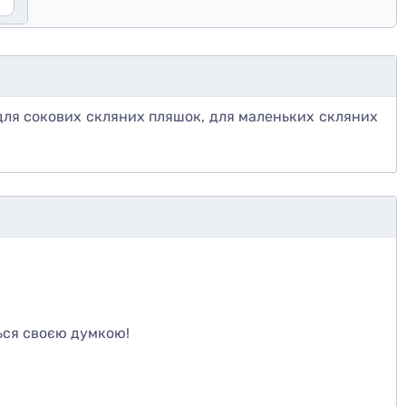
для сокових скляних пляшок, для маленьких скляних
те
ься своєю думкою!