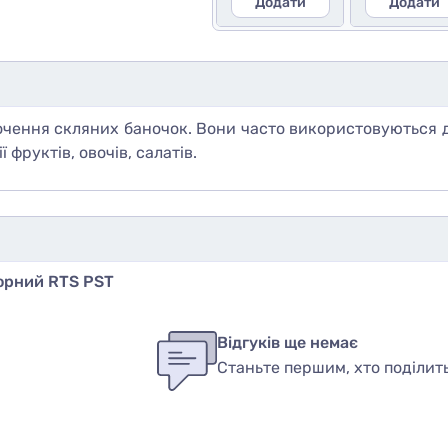
Додати
Додати
чення скляних баночок. Вони часто використовуються 
 фруктів, овочів, салатів.
Чорний RTS PST
бы оставить оценку, пожалуйста
авторизуйтесь
или
войди
ук
Відгуків ще немає
Станьте першим, хто поділит
вар