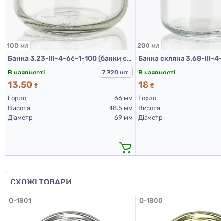
100 мл
200 мл
Банка 3.23-III-4-66-1-100 (банки скляні 100 мл)
В наявності
В наявності
7 320 шт.
13.50
18
₴
₴
Горло
66 мм
Горло
Висота
48.5 мм
Висота
Діаметр
69 мм
Діаметр
СХОЖІ ТОВАРИ
Q-1801
Q-1800