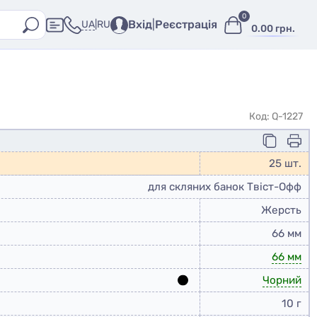
0
Вхід
|
Реєстрація
UA
|
RU
0.00 грн.
Код: Q-1227
25 шт.
для скляних банок Твіст-Офф
Жерсть
66 мм
66 мм
Чорний
10 г