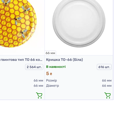
66 мм
Кришка мет. гвинтова тип ТО 66 колір Бджілка соти RTS PST
Кришка ТО-66 (Біла)
В наявності
2 564 шт.
616 шт.
5
₴
66 мм
Розмір
66 мм
66 мм
Діаметр
66 мм