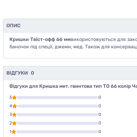
ОПИС
Кришки Твіст-офф 66 мм
використовуються для зако
баночок під спеції, джеми, мед. Також для консервації
ВІДГУКИ
0
Відгуки для Кришка мет. гвинтова тип ТО 66 колір 
Для того, что
5
0
Написати відг
4
0
3
0
Оцінити то
2
0
1
0