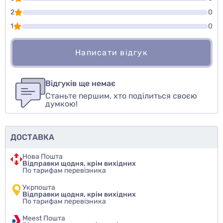
2
0
1
0
Написати відгук
Для того, чтобы оставить оценку, пожалуйста
Написати відгук
авторизуйтесь
или
войдите
Відгуків ще немає
Станьте першим, хто поділиться своєю
Оцінити товар
думкою!
ДОСТАВКА
Нова Пошта
Відправки щодня, крім вихідних
По тарифам перевізника
Укрпошта
Відправки щодня, крім вихідних
По тарифам перевізника
Meest Пошта