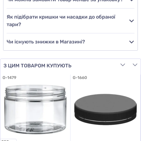
Додати відгук
Як підібрати кришки чи насадки до обраної
тари?
Чи існують знижки в Магазині?
З ЦИМ ТОВАРОМ КУПУЮТЬ
O-1479
G-1660