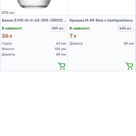
395 мл
Банка 3.110-III-4-63-395 /ORCIO (скляна банка 395 мл)
Кришка М-89 Біла з поліпропілену
В наявності
439 шт.
В наявності
643 шт.
26
7
₴
₴
Горло
63 мм
Діаметр
89 мм
Висота
106 мм
Діаметр
89 мм