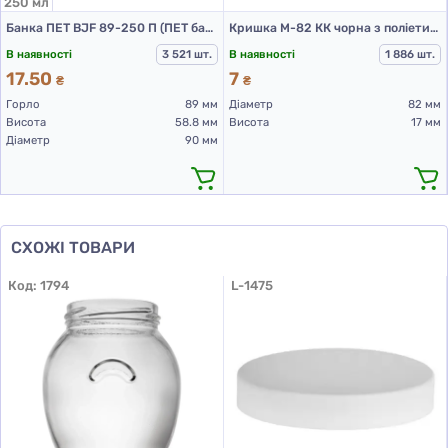
250 мл
Банка ПЕТ BJF 89-250 П (ПЕТ банки 250 мл)
Кришка М-82 КК чорна з поліетилену
В наявності
3 521 шт.
В наявності
1 886 шт.
17.50
7
₴
₴
Горло
89 мм
Діаметр
82 мм
Висота
58.8 мм
Висота
17 мм
Діаметр
90 мм
СХОЖІ ТОВАРИ
Код:
1794
L-1475