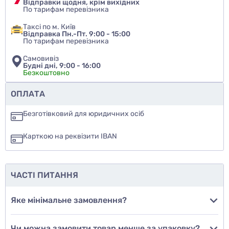
Відправки щодня, крім вихідних
По тарифам перевізника
Таксі по м. Київ
Відправка Пн.-Пт. 9:00 - 15:00
По тарифам перевізника
Самовивіз
Будні дні, 9:00 - 16:00
Безкоштовно
Чи рекомендуєте ви цей товар
ОПЛАТА
так
Безготівковий для юридичних осіб
ні
Карткою на реквізити IBAN
ще не знаю
ЧАСТІ ПИТАННЯ
Додати фото
Яке мінімальне замовлення?
Чи можна замовити товар менше за упаковку?