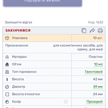
Підібрати аналог
Залишити відгук
Код: 1632
ЗАКІНЧИВСЯ
Упаковка
10 шт.
Призначення:
для косметичних засобів, для
крему, для мазі
Матеріал
Пластик
Об'єм
10 мл
Тип горловини
Гвинтовий
Висота
42 мм
Діаметр
59 мм
Висота етикетки
24 мм
Колір
Прозорий