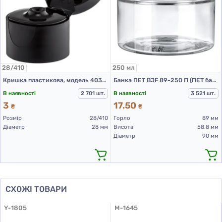
28/410
250 мл
Кришка пластикова, модель 403С, 28/410, гладка, Чорна
Банка ПЕТ BJF 89-250 П (ПЕТ банки 250 мл)
В наявності
2 701 шт.
В наявності
3 521 шт.
3
17.50
₴
₴
Розмір
28/410
Горло
89 мм
Діаметр
28 мм
Висота
58.8 мм
Діаметр
90 мм
СХОЖІ ТОВАРИ
Y-1805
M-1645