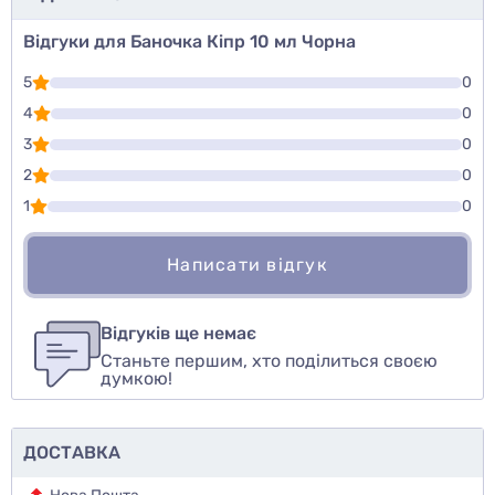
Відгуки для Баночка Кіпр 10 мл Чорна
5
0
4
0
3
0
2
0
1
0
Написати відгук
Для того, чтобы оставить оценку, пожалуйста
Написати відгук
авторизуйтесь
или
войдите
Відгуків ще немає
Станьте першим, хто поділиться своєю
Оцінити товар
думкою!
ДОСТАВКА