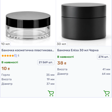
10 мл
30 мл
Баночка косметична пластикова, 10 мл
Баночка Еліза 30 мл Чорна
1
В наявності
274 шт.
38
В наявності
21 569 шт.
₴
10
₴
Висота
41 мм
Діаметр
64 мм
Горло
35 мм
Висота
19 мм
Діаметр
37 мм