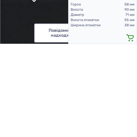
Горло
58 мм
Висота
90 мм
Діаметр
71 мм
Висота етикетки
55 мм
Ширина етикетки
38 мм
Повідомити про
надходження