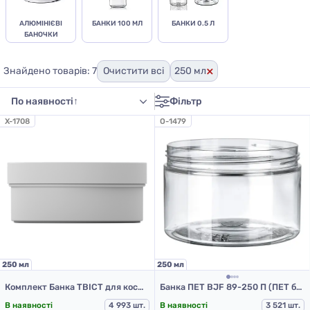
АЛЮМІНІЄВІ
БАНКИ 100 МЛ
БАНКИ 0.5 Л
БАНОЧКИ
×
Знайдено товарів: 7
Очистити всі
250 мл
Фільтр
X-1708
O-1479
250 мл
250 мл
Комплект Банка ТВІСТ для косметичних засобів, біла, ПП, 0,2 з білою кришкою
Банка ПЕТ BJF 89-250 П (ПЕТ банки 250 мл)
В наявності
4 993 шт.
В наявності
3 521 шт.