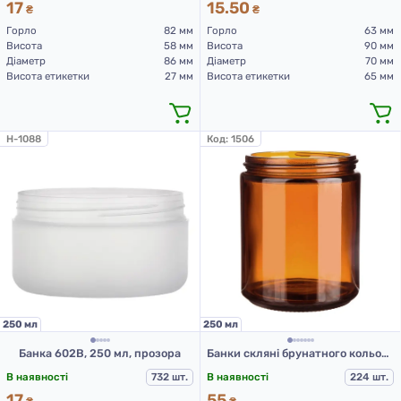
17
15.50
₴
₴
Горло
82 мм
Горло
63 мм
Висота
58 мм
Висота
90 мм
Діаметр
86 мм
Діаметр
70 мм
Висота етикетки
27 мм
Висота етикетки
65 мм
H-1088
Код:
1506
250 мл
250 мл
Банка 602В, 250 мл, прозора
Банки скляні брунатного кольору для Л-П 250 мл
В наявності
732 шт.
В наявності
224 шт.
17
55