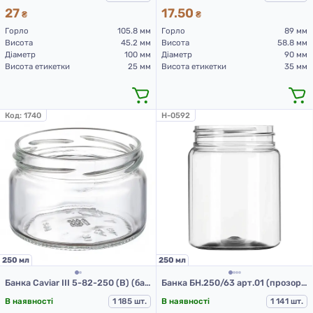
27
17.50
₴
₴
Горло
105.8 мм
Горло
89 мм
Висота
45.2 мм
Висота
58.8 мм
Діаметр
100 мм
Діаметр
90 мм
Висота етикетки
25 мм
Висота етикетки
35 мм
Код:
1740
H-0592
250 мл
250 мл
Банка Caviar ІІІ 5-82-250 (В) (банки скляні 250 мл)
Банка БН.250/63 арт.01 (прозорий) (ПЕТ банки 250 мл)
В наявності
1 185 шт.
В наявності
1 141 шт.