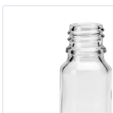
Рекомендуе
да
нет
еще не 