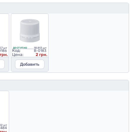
57 шт
18 813 шт
ДОСТУПНО
Код:
0186
B-0183
грн.
Цена:
2 грн.
Добавить
02 шт
1484
грн.