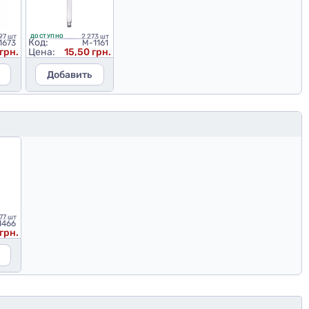
97 шт
2 273 шт
ДОСТУПНО
Код:
1673
M-1161
грн.
Цена:
15,50 грн.
Добавить
77 шт
1466
 грн.