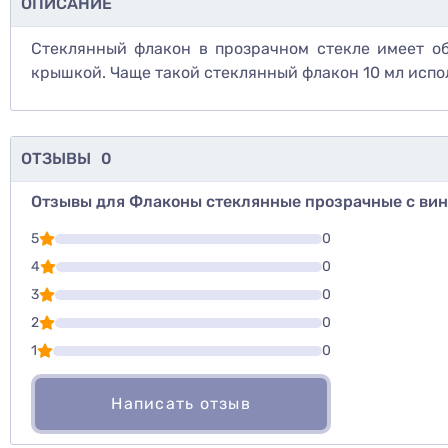
ОПИСАНИЕ
Стеклянный флакон в прозрачном стекле имеет об
крышкой. Чаще такой стеклянный флакон 10 мл испо
ОТЗЫВЫ
0
Отзывы для Флаконы стеклянные прозрачные с винто
Для того, что
5
0
Написать озы
4
0
3
0
Оценить то
2
0
1
0
Написать отзыв