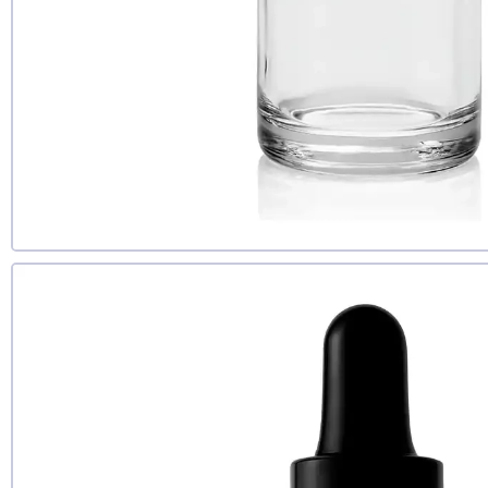
Доб
Д