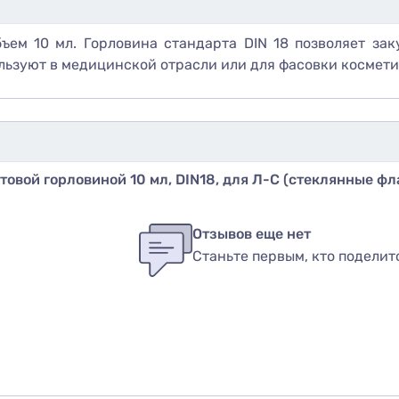
ъем 10 мл. Горловина стандарта DIN 18 позволяет за
льзуют в медицинской отрасли или для фасовки космети
вой горловиной 10 мл, DIN18, для Л-С (стеклянные фл
бы оставить оценку, пожалуйста
авторизуйтесь
или
войди
в
Отзывов еще нет
Станьте первым, кто поделит
вар