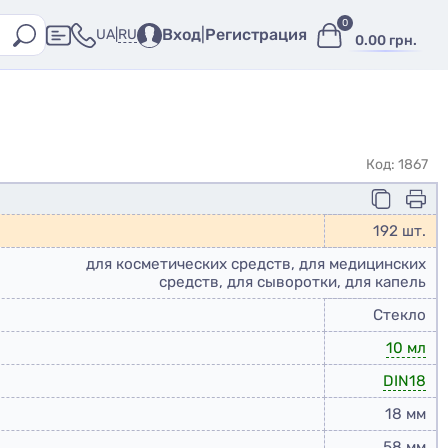
0
Вход
|
Регистрация
RU
UA
|
0.00 грн.
Код: 1867
192 шт.
для косметических средств, для медицинских
средств, для сыворотки, для капель
Стекло
10 мл
DIN18
18 мм
58 мм