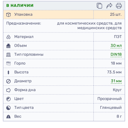
В НАЛИЧИИ
Упаковка
25 шт.
Предназначение:
для косметических средств, для
медицинских средств
Материал
ПЭТ
Объем
30 мл
Тип горловины
DIN18
Горло
18 мм
Высота
73.5 мм
Диаметр
31 мм
Форма дна
Круг
Цвет
Прозрачный
Тип цвета
Глянцевый
Вес
8 г