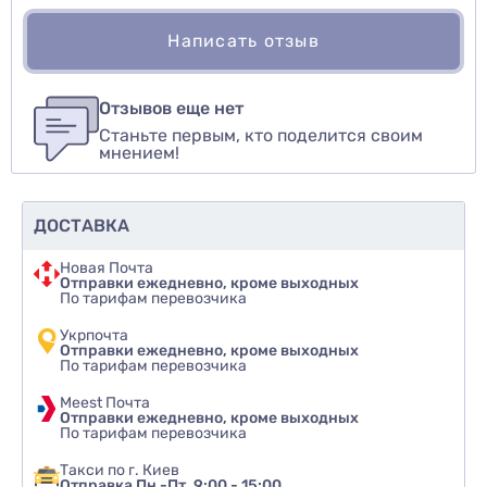
Написать отзыв
Для того, чтобы оставить оценку, пожалуйста
Написать озыв
авторизуйтесь
или
войдите
Отзывов еще нет
Станьте первым, кто поделится своим
Оценить товар
мнением!
ДОСТАВКА
Новая Почта
Отправки ежедневно, кроме выходных
По тарифам перевозчика
Укрпочта
Отправки ежедневно, кроме выходных
По тарифам перевозчика
Meest Почта
Отправки ежедневно, кроме выходных
По тарифам перевозчика
Такси по г. Киев
Отправка Пн.-Пт. 9:00 - 15:00