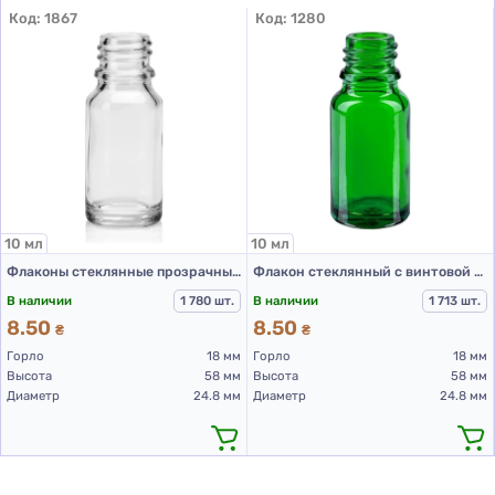
красоты и производстве косметики обратите
Код:
1867
Код:
1280
внимание на ассортимент
HDPE флаконов
различных форматов.
Повышайте качество нанесения косметических
средств с надежным аппликатором. Закажите
кисточку для стеклянных флаконов 10 мл
18/410 и
получите удобное решение для профессиональной
работы.
10 мл
10 мл
Флаконы стеклянные прозрачные с винтовой горловиной 10 мл, DIN18, для Л-С (стеклянные флаконы 10 мл)
Флакон стеклянный с винтовой горловиной Зеленого цвета DIN18, 10 мл ФК-10Кс (стекольный флакон 10 мл)
В наличии
1 780 шт.
В наличии
1 713 шт.
8.50
8.50
₴
₴
Горло
18 мм
Горло
18 мм
Высота
58 мм
Высота
58 мм
Диаметр
24.8 мм
Диаметр
24.8 мм