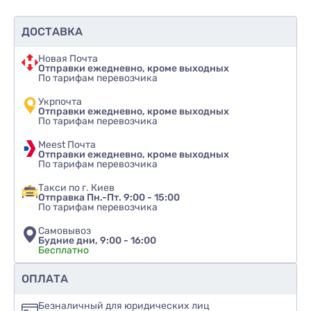
удобную форму для ежедневного использования.
Благодаря небольшому весу аппликатор
ДОСТАВКА
комфортен в работе, а прочный пластик
Новая Почта
обеспечивает устойчивость к воздействию
Отправки ежедневно, кроме выходных
компонентов косметических и химических
По тарифам перевозчика
средств. Упаковка по 25 штук подходит для
Укрпочта
оптовых покупателей и регулярного
Отправки ежедневно, кроме выходных
По тарифам перевозчика
использования.
Meest Почта
Материал: качественный пластик, устойчивый к
Отправки ежедневно, кроме выходных
По тарифам перевозчика
химическим компонентам
Цвет: черный (крышечка и щетинки)
Такси по г. Киев
Отправка Пн.-Пт. 9:00 - 15:00
Вес одной кисточки: 3 г
По тарифам перевозчика
Тип горловины: 18/410
Самовывоз
Рекомендуемый объем флакона: 10 мл
Будние дни, 9:00 - 16:00
Бесплатно
Количество в упаковке: 25 шт.
Рекомендуете ли вы этот товар
ОПЛАТА
Преимущества использования нашего
аппликатора
да
Безналичный для юридических лиц