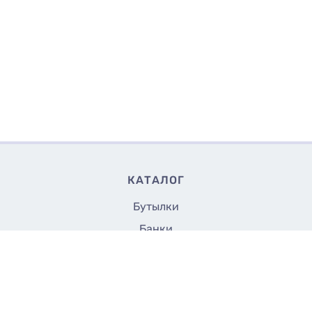
КАТАЛОГ
Бутылки
Банки
Флаконы
13
Купить
₴/шт
Крышки и насадки
Аксессуары