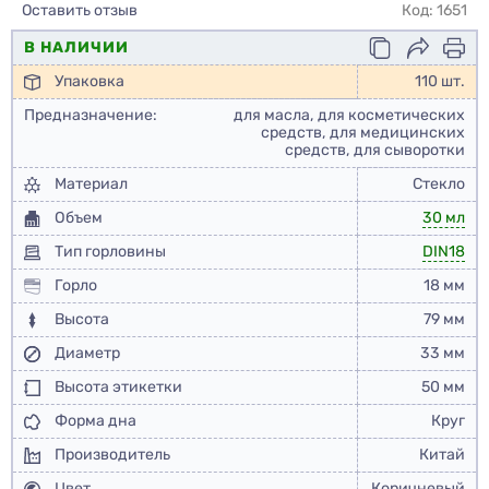
Оставить отзыв
Код: 1651
В НАЛИЧИИ
Упаковка
110 шт.
Предназначение:
для масла, для косметических
средств, для медицинских
средств, для сыворотки
Материал
Стекло
Объем
30 мл
Тип горловины
DIN18
Горло
18 мм
Высота
79 мм
Диаметр
33 мм
Высота этикетки
50 мм
Форма дна
Круг
Производитель
Китай
Цвет
Коричневый