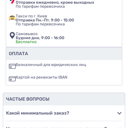
Отправки ежедневно, кроме выходных
По тарифам перевозчика
Такси по г. Киев
Отправка Пн.-Пт. 9:00 - 15:00
По тарифам перевозчика
Самовывоз
Будние дни, 9:00 - 16:00
Бесплатно
Рекомендуете ли вы этот товар
ОПЛАТА
да
Безналичный для юридических лиц
нет
Картой на реквизиты IBAN
еще не знаю
ЧАСТЫЕ ВОПРОСЫ
Добавить фото
Какой минимальный заказ?