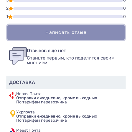
3
0
2
0
1
0
Написать отзыв
Для того, чтобы оставить оценку, пожалуйста
Написать озыв
авторизуйтесь
или
войдите
Отзывов еще нет
Станьте первым, кто поделится своим
Оценить товар
мнением!
ДОСТАВКА
Новая Почта
Отправки ежедневно, кроме выходных
По тарифам перевозчика
Укрпочта
Отправки ежедневно, кроме выходных
По тарифам перевозчика
Meest Почта