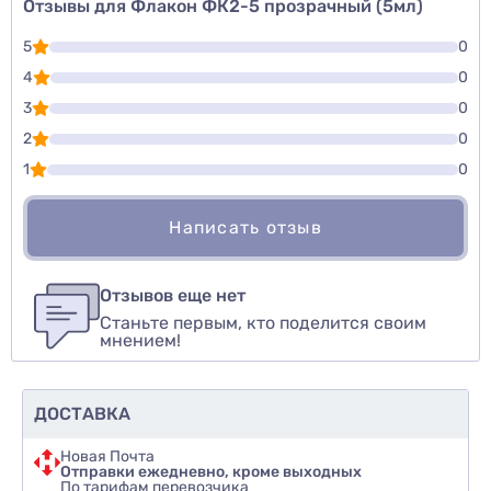
Отзывы для Флакон ФК2-5 прозрачный (5мл)
5
0
4
0
3
0
2
0
1
0
Написать отзыв
Для того, чтобы оставить оценку, пожалуйста
Написать озыв
авторизуйтесь
или
войдите
Отзывов еще нет
Станьте первым, кто поделится своим
Оценить товар
мнением!
ДОСТАВКА
Новая Почта
Отправки ежедневно, кроме выходных
По тарифам перевозчика