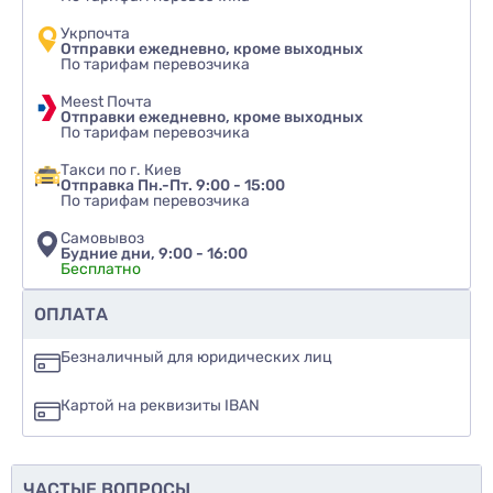
Укрпочта
Отправки ежедневно, кроме выходных
По тарифам перевозчика
Meest Почта
Отправки ежедневно, кроме выходных
По тарифам перевозчика
Такси по г. Киев
Отправка Пн.-Пт. 9:00 - 15:00
По тарифам перевозчика
Самовывоз
Будние дни, 9:00 - 16:00
Бесплатно
Рекомендуете ли вы этот товар
ОПЛАТА
да
Безналичный для юридических лиц
нет
Картой на реквизиты IBAN
еще не знаю
ЧАСТЫЕ ВОПРОСЫ