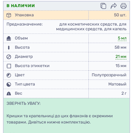
В НАЛИЧИИ
Упаковка
50 шт.
Предназначение:
для косметических средств, для
медицинских средств, для капель
Объем
5 мл
Высота
58 мм
Диаметр
21 мм
Высота этикетки
15 мм
Цвет
Полупрозрачный
Тип цвета
Матовый
Вес
2 г
ЗВЕРНІТЬ УВАГУ:
Кришки та крапельниці до цих флаконів є окремими
товарами. Дивіться нижче комплектацію.