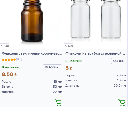
5 мл
5 мл
Флаконы стеклянные коричневого цвета с винтовой горловиной 5 мл, DIN 18 для Л-П
Флаконы из трубки стеклянной прозрачные для Л-П 5 мл, BL (320 шт. упаковка)
1
В наличии
447 шт.
5
В наличии
10 430 шт.
₴
8.50
₴
Горло
20 мм
Высота
40 мм
Горло
18 мм
Диаметр
20.5 мм
Высота
50 мм
Диаметр
22 мм