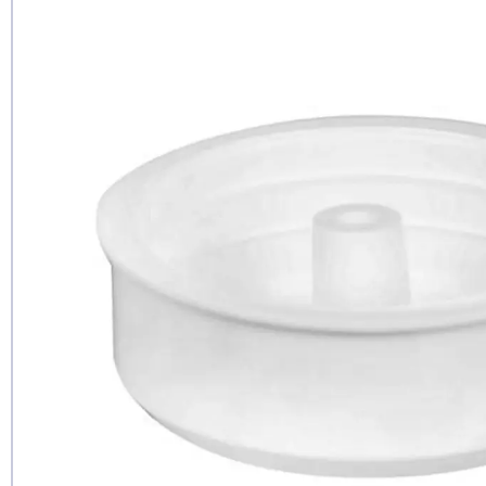
Рекомендуе
да
нет
еще не 
Доб