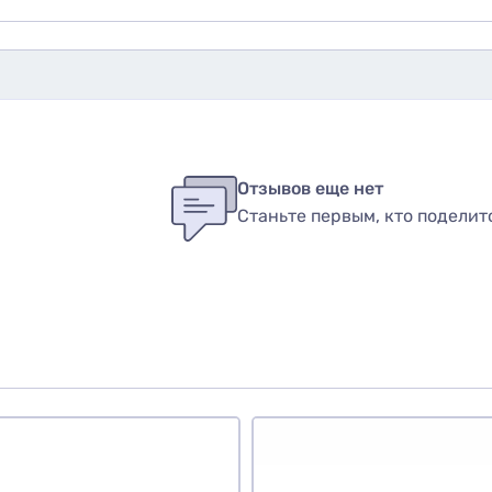
бы оставить оценку, пожалуйста
авторизуйтесь
или
войди
в
Отзывов еще нет
Станьте первым, кто поделит
вар