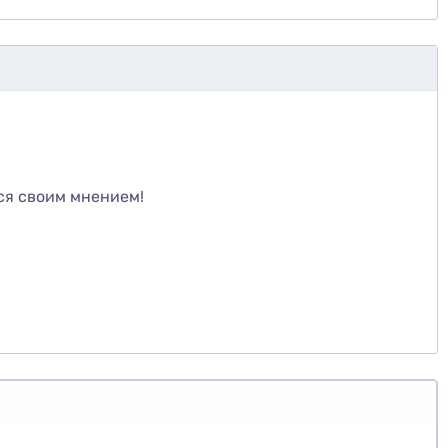
те
ся своим мнением!