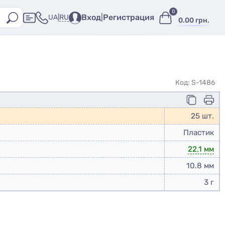
0
Вход
|
Регистрация
RU
UA
|
0.00 грн.
Код: S-1486
25 шт.
Пластик
22.1 мм
10.8 мм
3 г