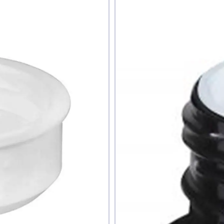
те ли вы этот товар
знаю
авить фото