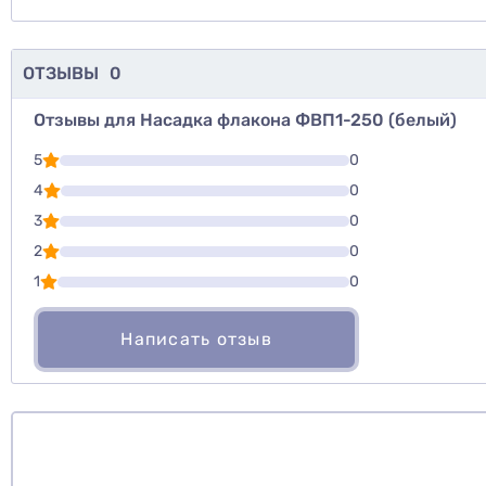
ОТЗЫВЫ
0
Отзывы для Насадка флакона ФВП1-250 (белый)
Для того, что
5
0
Написать озы
4
0
3
0
Оценить то
2
0
1
0
Написать отзыв