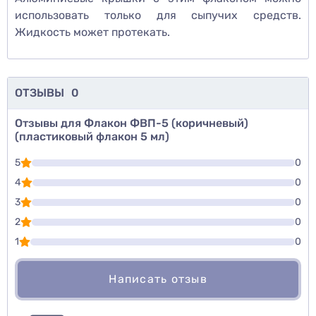
использовать только для сыпучих средств.
Жидкость может протекать.
ОТЗЫВЫ
0
Отзывы для Флакон ФВП-5 (коричневый)
(пластиковый флакон 5 мл)
5
0
4
0
3
0
2
0
1
0
Написать отзыв
Для того, чтобы оставить оценку, пожалуйста
Написать озыв