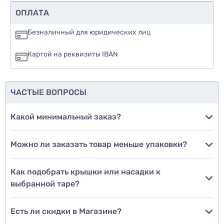
Рекомендуете ли вы этот товар
ОПЛАТА
да
Безналичный для юридических лиц
нет
Картой на реквизиты IBAN
еще не знаю
ЧАСТЫЕ ВОПРОСЫ
Добавить фото
Какой минимальный заказ?
Можно ли заказать товар меньше упаковки?
Добавить отзыв
Как подобрать крышки или насадки к
выбранной таре?
Есть ли скидки в Магазине?