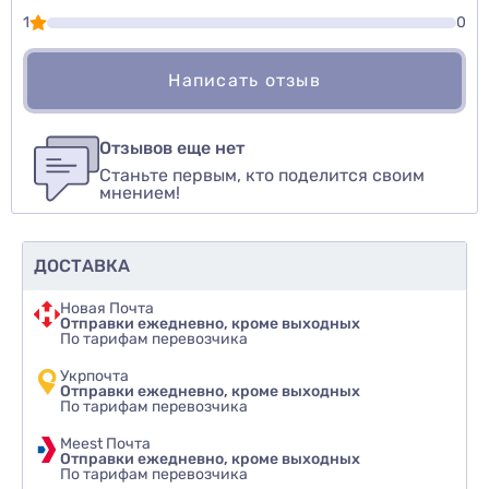
1
0
Написать отзыв
Для того, чтобы оставить оценку, пожалуйста
Написать озыв
авторизуйтесь
или
войдите
Отзывов еще нет
Станьте первым, кто поделится своим
Оценить товар
мнением!
ДОСТАВКА
Новая Почта
Отправки ежедневно, кроме выходных
По тарифам перевозчика
Укрпочта
Отправки ежедневно, кроме выходных
По тарифам перевозчика
Meest Почта
Отправки ежедневно, кроме выходных
По тарифам перевозчика