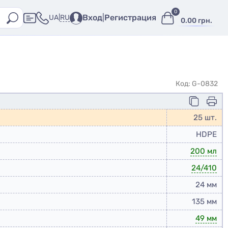
0
Вход
|
Регистрация
RU
UA
|
0.00 грн.
Код: G-0832
25 шт.
HDPE
200 мл
24/410
24 мм
135 мм
49 мм