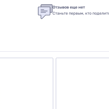
бы оставить оценку, пожалуйста
авторизуйтесь
или
войди
в
Отзывов еще нет
Станьте первым, кто поделит
вар