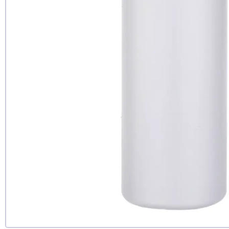
Рекомендуе
да
нет
еще не 
Доб
Д