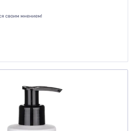
те
ся своим мнением!