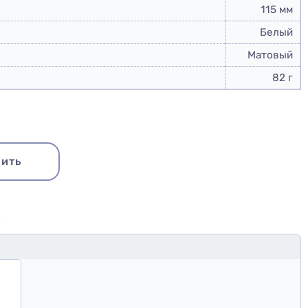
115 мм
Белый
Матовый
82 г
ить
Ю