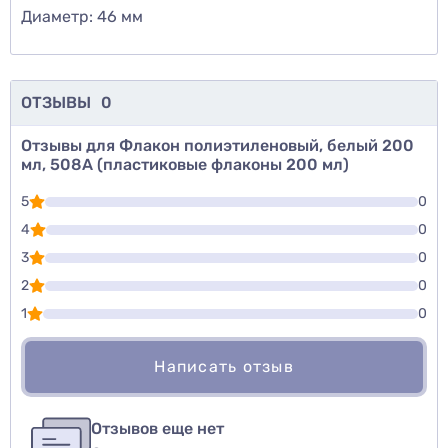
Диаметр: 46 мм
ОТЗЫВЫ
0
Отзывы для Флакон полиэтиленовый, белый 200
мл, 508А (пластиковые флаконы 200 мл)
5
0
4
0
3
0
2
0
1
0
Написать отзыв
Для того, чтобы оставить оценку, пожалуйста
Написать озыв
авторизуйтесь
или
войдите
Отзывов еще нет