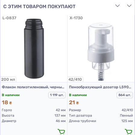
С ЭТИМ ТОВАРОМ ПОКУПАЮТ
L-0837
X-1730
200 мл
42/410
Флакон полиэтиленовый, черный 200 мл, 508А (пластиковые флаконы 200 мл)
Пенообразующий дозатор L5903А 42/410, дозировка 1,6 мл, цвет белый, крышка прозрачная, дл. трубки 125 мм
В наличии
1 119 шт.
В наличии
864 шт.
18
21
₴
₴
Горло
42 мм
Размер
42/410
Высота
137 мм
Тип дозатора
Пенный
Диаметр
46 мм
Длина трубочки
125 мм