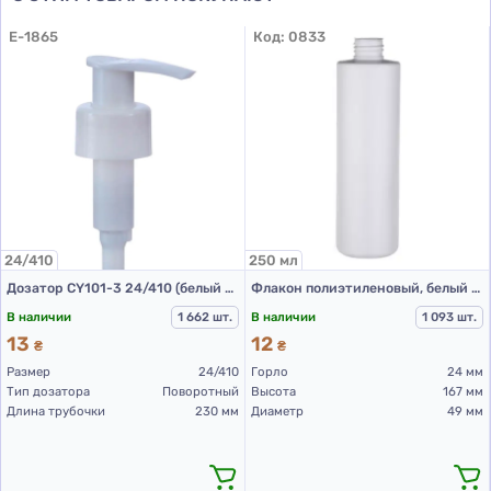
вашей продукции с надежными поставщиками! А
если вы еще не определились с моделью –
E-1865
Код:
0833
ознакомьтесь со всем нашим ассортиментом в
категории
Дозаторы
или обратитесь к нам за
консультацией.
24/410
250 мл
Дозатор CY101-3 24/410 (белый L 230 мм (до прокладки))
Флакон полиэтиленовый, белый 250 мл, 503F (пластиковые флаконы 250 мл)
В наличии
1 662 шт.
В наличии
1 093 шт.
13
12
₴
₴
Размер
24/410
Горло
24 мм
Тип дозатора
Поворотный
Высота
167 мм
Длина трубочки
230 мм
Диаметр
49 мм