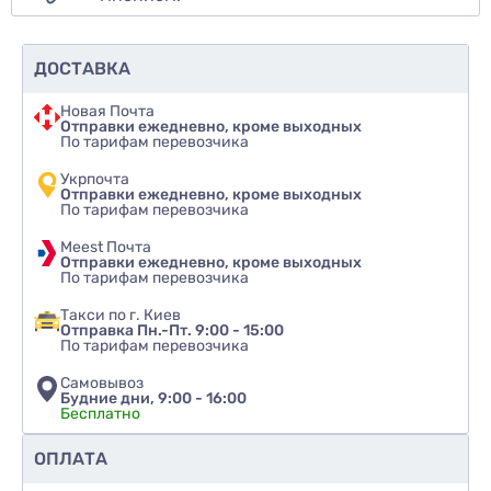
продуктов:
Средства для лица и тела
ДОСТАВКА
Увлажняющие или тонизирующие средства
Гели, шампуни и т.п.
Новая Почта
Отправки ежедневно, кроме выходных
Средства по уходу за волосами
По тарифам перевозчика
Почему стоит
купить дозаторы 24/410
как
Укрпочта
Отправки ежедневно, кроме выходных
раз у нас?
По тарифам перевозчика
Наша платформа предлагает огромный выбор
Meest Почта
Отправки ежедневно, кроме выходных
упаковки для косметической продукции. Налицо –
По тарифам перевозчика
разные цвета, типы механизмов, комплектация с
Такси по г. Киев
крышечками или без. Мы гарантируем качество
Отправка Пн.-Пт. 9:00 - 15:00
По тарифам перевозчика
продукции, проверенное поставщиками и нашими
постоянными клиентами. Рекомендуем также
Самовывоз
Будние дни, 9:00 - 16:00
обратить внимание на
белый глянцевый дозатор
Бесплатно
24/410
или
черный глянцевый дозатор
— они могут
подойти к упаковке еще лучше.
Рекомендуете ли вы этот товар
ОПЛАТА