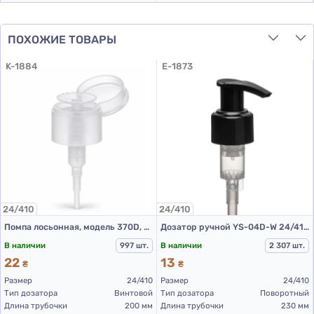
ПОХОЖИЕ ТОВАРЫ
K-1884
E-1873
24/410
24/410
Помпа лосьонная, модель 370D, 24/410, гладкая, прозрачная, 200 мм
Дозатор ручной YS-04D-W 24/410(S) (черный L 230 мм (к прокладке))
В наличии
997 шт.
В наличии
2 307 шт.
22
13
₴
₴
Размер
24/410
Размер
24/410
Тип дозатора
Винтовой
Тип дозатора
Поворотный
Длина трубочки
200 мм
Длина трубочки
230 мм