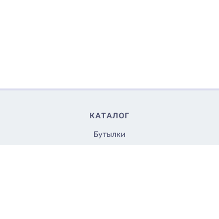
КАТАЛОГ
Бутылки
Банки
Флаконы
3.50
Купить
₴/шт
Крышки и насадки
Аксессуары
Укупорщики