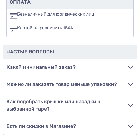
Рекомендуете ли вы этот товар
ОПЛАТА
да
Безналичный для юридических лиц
нет
Картой на реквизиты IBAN
еще не знаю
ЧАСТЫЕ ВОПРОСЫ
Добавить фото
Какой минимальный заказ?
Можно ли заказать товар меньше упаковки?
Добавить отзыв
Как подобрать крышки или насадки к
выбранной таре?
Есть ли скидки в Магазине?