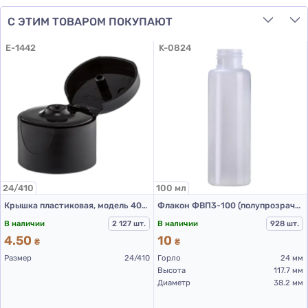
С ЭТИМ ТОВАРОМ ПОКУПАЮТ
E-1442
K-0824
24/410
100 мл
Крышка пластиковая, модель 403В, 24/410, гладкая, Черная
Флакон ФВП3-100 (полупрозрачный)
В наличии
2 127 шт.
В наличии
928 шт.
4.50
10
₴
₴
Размер
24/410
Горло
24 мм
Высота
117.7 мм
Диаметр
38.2 мм