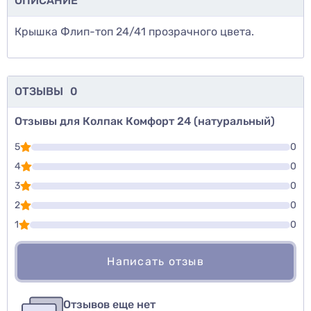
ОПИСАНИЕ
Крышка Флип-топ 24/41 прозрачного цвета.
ОТЗЫВЫ
0
Отзывы для Колпак Комфорт 24 (натуральный)
5
0
4
0
3
0
2
0
1
0
Написать отзыв
Для того, чтобы оставить оценку, пожалуйста
Написать озыв
авторизуйтесь
или
войдите
Отзывов еще нет