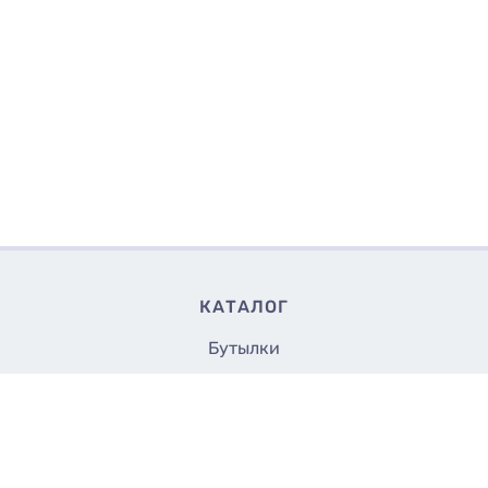
КАТАЛОГ
Бутылки
Банки
Флаконы
7
Купить
₴/шт
Крышки и насадки
Аксессуары