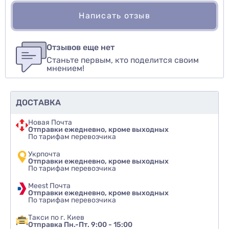
Написать отзыв
Для того, чтобы оставить оценку, пожалуйста
Написать озыв
авторизуйтесь
или
войдите
Отзывов еще нет
Станьте первым, кто поделится своим
Оценить товар
мнением!
ДОСТАВКА
Новая Почта
Отправки ежедневно, кроме выходных
По тарифам перевозчика
Укрпочта
Отправки ежедневно, кроме выходных
По тарифам перевозчика
Meest Почта
Отправки ежедневно, кроме выходных
По тарифам перевозчика
Такси по г. Киев
Отправка Пн.-Пт. 9:00 - 15:00