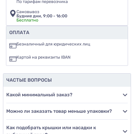
По тарифам перевозчика
Самовывоз
Будние дни, 9:00 - 16:00
Бесплатно
Рекомендуете ли вы этот товар
ОПЛАТА
да
Безналичный для юридических лиц
нет
Картой на реквизиты IBAN
еще не знаю
ЧАСТЫЕ ВОПРОСЫ
Добавить фото
Какой минимальный заказ?
Можно ли заказать товар меньше упаковки?
Добавить отзыв
Как подобрать крышки или насадки к