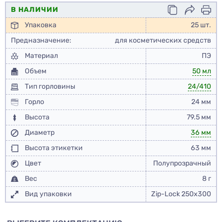
В НАЛИЧИИ
Упаковка
25 шт.
Предназначение:
для косметических средств
Материал
ПЭ
Объем
50 мл
Тип горловины
24/410
Горло
24 мм
Высота
79.5 мм
Диаметр
36 мм
Высота этикетки
63 мм
Цвет
Полупрозрачный
Вес
8 г
Вид упаковки
Zip-Lock 250x300