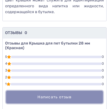
цвет крышки может служить для идентификации
определенного вида напитка или жидкости,
содержащейся в бутылке.
ОТЗЫВЫ
0
Отзывы для Крышка для пет бутылки 28 мм
(Красная)
5
0
4
0
3
0
2
0
1
0
Написать отзыв
Для того, чтобы оставить оценку, пожалуйста
Написать озыв