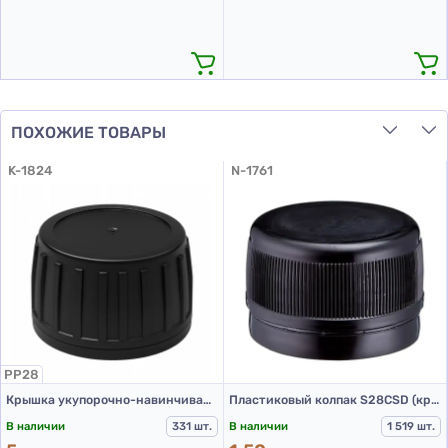
ПОХОЖИЕ ТОВАРЫ
K-1824
N-1761
PP28
Крышка укупорочно-навинчивающая с контролем первого открытия тип 1.4Д (Б) (конус) 01 черная
Пластиковый колпак S28CSD (крышка для ПЭТ бутылок 28 мм черная)
В наличии
331 шт.
В наличии
1 519 шт.