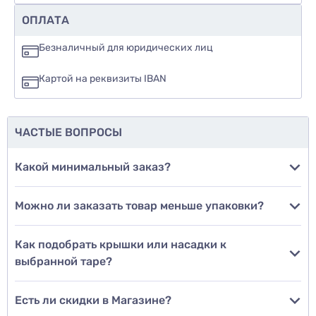
Рекомендуете ли вы этот товар
ОПЛАТА
да
Безналичный для юридических лиц
нет
Картой на реквизиты IBAN
еще не знаю
ЧАСТЫЕ ВОПРОСЫ
Добавить фото
Какой минимальный заказ?
Можно ли заказать товар меньше упаковки?
Добавить отзыв
Как подобрать крышки или насадки к
выбранной таре?
Есть ли скидки в Магазине?