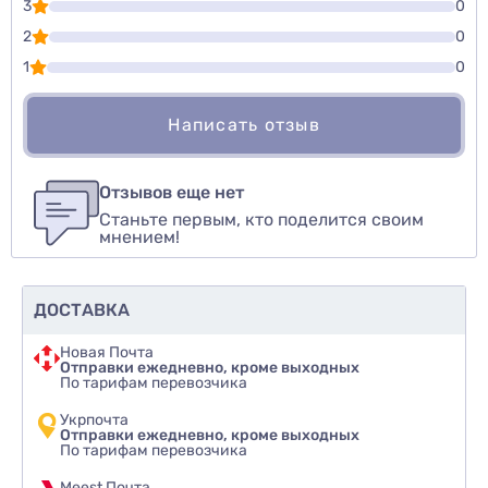
3
0
2
0
1
0
Написать отзыв
Для того, чтобы оставить оценку, пожалуйста
Написать озыв
авторизуйтесь
или
войдите
Отзывов еще нет
Станьте первым, кто поделится своим
Оценить товар
мнением!
ДОСТАВКА
Новая Почта
Отправки ежедневно, кроме выходных
По тарифам перевозчика
Укрпочта
Отправки ежедневно, кроме выходных
По тарифам перевозчика
Meest Почта