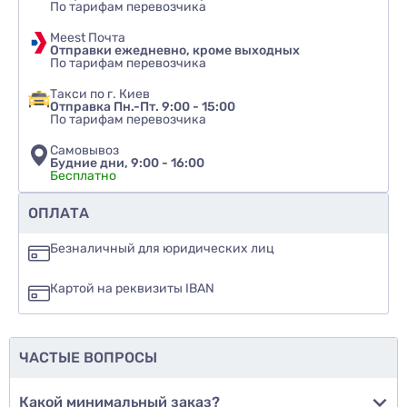
По тарифам перевозчика
Meest Почта
Отправки ежедневно, кроме выходных
По тарифам перевозчика
Такси по г. Киев
Отправка Пн.-Пт. 9:00 - 15:00
По тарифам перевозчика
Самовывоз
Будние дни, 9:00 - 16:00
Бесплатно
Рекомендуете ли вы этот товар
ОПЛАТА
да
Безналичный для юридических лиц
нет
Картой на реквизиты IBAN
еще не знаю
ЧАСТЫЕ ВОПРОСЫ
Добавить фото
Какой минимальный заказ?