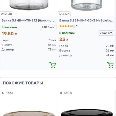
212 мл
314 мл
Банка 3.9-III-4-70-212 (банки стеклянные 212 мл)
Банка 3.231-III-4-70-314/Solution (стеклянные банки 314 мл)
1
В наличии
2 893 шт.
19.50
В наличии
2 061 шт.
₴
23
₴
Горло
70 мм
Высота
83 мм
Горло
70 мм
Диаметр
73 мм
Высота
106 мм
Диаметр
74 мм
ПОХОЖИЕ ТОВАРЫ
R-1361
R-1308