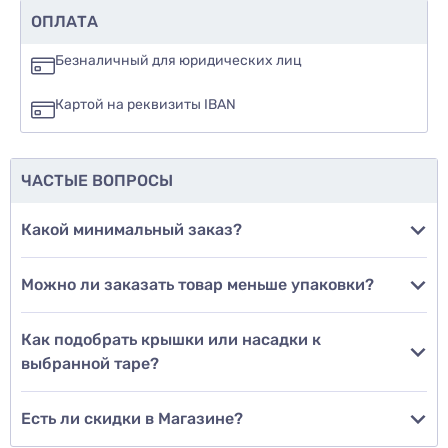
Рекомендуете ли вы этот товар
ОПЛАТА
да
Безналичный для юридических лиц
нет
Картой на реквизиты IBAN
еще не знаю
ЧАСТЫЕ ВОПРОСЫ
Добавить фото
Какой минимальный заказ?
Можно ли заказать товар меньше упаковки?
Добавить отзыв
Как подобрать крышки или насадки к
выбранной таре?
Есть ли скидки в Магазине?