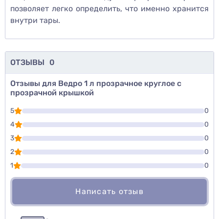
позволяет легко определить, что именно хранится
внутри тары.
ОТЗЫВЫ
0
Отзывы для Ведро 1 л прозрачное круглое с
прозрачной крышкой
5
0
4
0
3
0
2
0
1
0
Написать отзыв
Для того, чтобы оставить оценку, пожалуйста
Написать озыв
авторизуйтесь
или
войдите