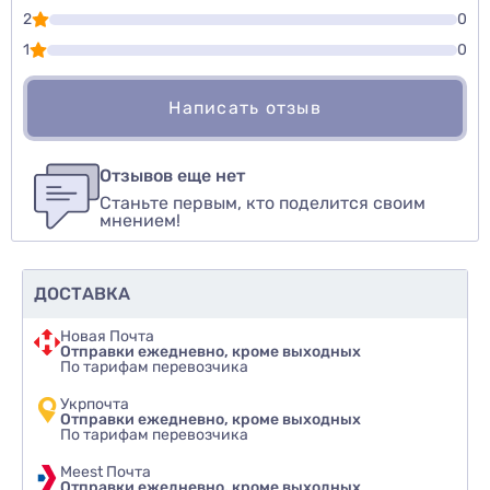
2
0
1
0
Написать отзыв
Для того, чтобы оставить оценку, пожалуйста
Написать озыв
авторизуйтесь
или
войдите
Отзывов еще нет
Станьте первым, кто поделится своим
Оценить товар
мнением!
ДОСТАВКА
Новая Почта
Отправки ежедневно, кроме выходных
По тарифам перевозчика
Укрпочта
Отправки ежедневно, кроме выходных
По тарифам перевозчика
Meest Почта
Отправки ежедневно, кроме выходных