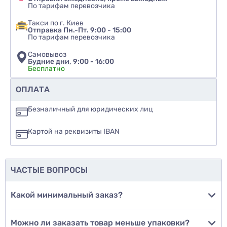
По тарифам перевозчика
Такси по г. Киев
Отправка Пн.-Пт. 9:00 - 15:00
По тарифам перевозчика
Самовывоз
Будние дни, 9:00 - 16:00
Бесплатно
Рекомендуете ли вы этот товар
ОПЛАТА
да
Безналичный для юридических лиц
нет
Картой на реквизиты IBAN
еще не знаю
ЧАСТЫЕ ВОПРОСЫ
Добавить фото
Какой минимальный заказ?
Можно ли заказать товар меньше упаковки?
Добавить отзыв