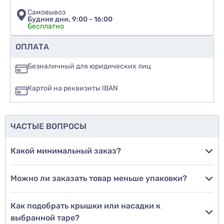
Самовывоз
Будние дни, 9:00 - 16:00
Бесплатно
Рекомендуете ли вы этот товар
ОПЛАТА
да
Безналичный для юридических лиц
нет
Картой на реквизиты IBAN
еще не знаю
ЧАСТЫЕ ВОПРОСЫ
Добавить фото
Какой минимальный заказ?
Можно ли заказать товар меньше упаковки?
Добавить отзыв
Как подобрать крышки или насадки к
выбранной таре?