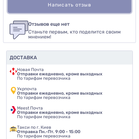
Написать отзыв
Для того, чтобы оставить оценку, пожалуйста
Написать озыв
авторизуйтесь
или
войдите
Отзывов еще нет
Станьте первым, кто поделится своим
Оценить товар
мнением!
ДОСТАВКА
Новая Почта
Отправки ежедневно, кроме выходных
По тарифам перевозчика
Укрпочта
Отправки ежедневно, кроме выходных
По тарифам перевозчика
Meest Почта
Отправки ежедневно, кроме выходных
По тарифам перевозчика
Такси по г. Киев
Отправка Пн.-Пт. 9:00 - 15:00
По тарифам перевозчика