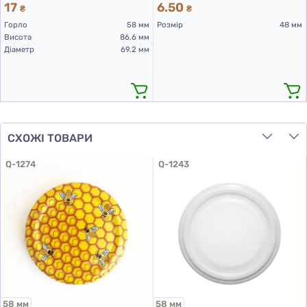
17
6.50
₴
₴
Горло
58 мм
Розмір
48 мм
Висота
86.6 мм
Діаметр
69.2 мм
СХОЖІ ТОВАРИ
Q-1274
Q-1243
58 мм
58 мм