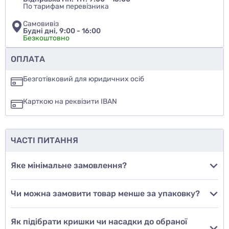
По тарифам перевізника
Самовивіз
Будні дні, 9:00 - 16:00
Безкоштовно
Чи рекомендуєте ви цей товар
ОПЛАТА
так
Безготівковий для юридичних осіб
ні
Карткою на реквізити IBAN
ще не знаю
ЧАСТІ ПИТАННЯ
Додати фото
Яке мінімальне замовлення?
Чи можна замовити товар менше за упаковку?
Додати відгук
Як підібрати кришки чи насадки до обраної