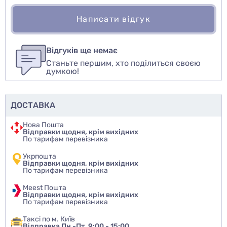
Написати відгук
Для того, чтобы оставить оценку, пожалуйста
Написати відгук
авторизуйтесь
или
войдите
Відгуків ще немає
Станьте першим, хто поділиться своєю
Оцінити товар
думкою!
ДОСТАВКА
Нова Пошта
Відправки щодня, крім вихідних
По тарифам перевізника
Укрпошта
Відправки щодня, крім вихідних
По тарифам перевізника
Meest Пошта
Відправки щодня, крім вихідних
По тарифам перевізника
Таксі по м. Київ
Відправка Пн.-Пт. 9:00 - 15:00