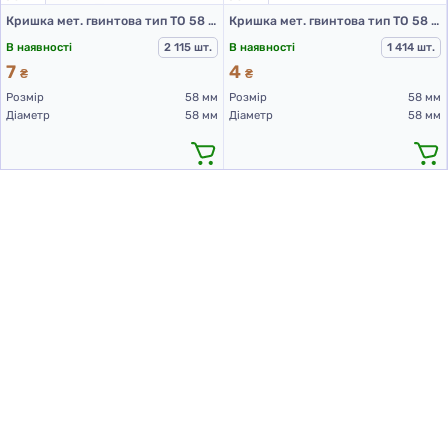
Кришка мет. гвинтова тип ТО 58 колір Бджілка Соти RTS PST
Кришка мет. гвинтова тип ТО 58 колір Білий RTS PST
В наявності
2 115 шт.
В наявності
1 414 шт.
7
4
₴
₴
Розмір
58 мм
Розмір
58 мм
Діаметр
58 мм
Діаметр
58 мм