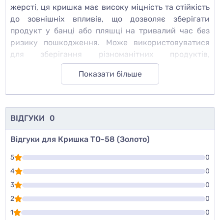
жерсті, ця кришка має високу міцність та стійкість
до зовнішніх впливів, що дозволяє зберігати
продукт у банці або пляшці на тривалий час без
ризику пошкодження. Може використовуватися
для зберігання різноманітних продуктів,
включаючи напої, консерви, солодощі та інші
Показати більше
продукти, які потребують герметичності.
ВІДГУКИ
0
Відгуки для Кришка ТО-58 (Золото)
5
0
4
0
3
0
2
0
1
0