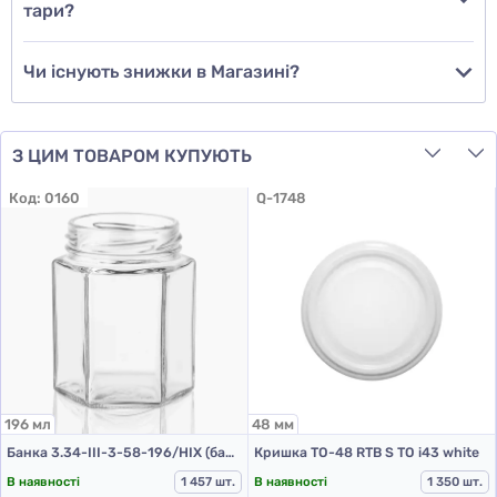
тари?
Чи існують знижки в Магазині?
З ЦИМ ТОВАРОМ КУПУЮТЬ
Код:
0160
Q-1748
196 мл
48 мм
Банка 3.34-ІІІ-3-58-196/НІХ (банки скляні 196 мл)
Кришка ТО-48 RTB S ТО i43 white
В наявності
1 457 шт.
В наявності
1 350 шт.