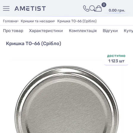
0
0.00 грн.
Головна
Кришки та насадки
Кришка ТО-66 (Срібло)
Про товар
Характеристики
Комплектація
Відгуки
Куп
Кришка ТО-66 (Срібло)
ДОСТУПНО
1 123 шт