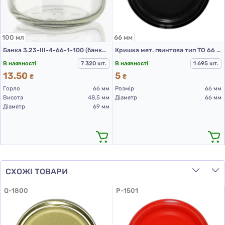
100 мл
66 мм
Банка 3.23-III-4-66-1-100 (банки скляні 100 мл)
Кришка мет. гвинтова тип ТО 66 колір Чорний RTS PST
В наявності
7 320 шт.
В наявності
1 695 шт.
13.50
5
₴
₴
Горло
66 мм
Розмір
66 мм
Висота
48.5 мм
Діаметр
66 мм
Діаметр
69 мм
СХОЖІ ТОВАРИ
Q-1800
P-1501