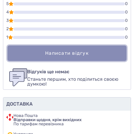
5
0
4
0
3
0
2
0
1
0
Написати відгук
Для того, чтобы оставить оценку, пожалуйста
Написати відгук
авторизуйтесь
или
войдите
Відгуків ще немає
Станьте першим, хто поділиться своєю
Оцінити товар
думкою!
ДОСТАВКА
Нова Пошта
Відправки щодня, крім вихідних
По тарифам перевізника