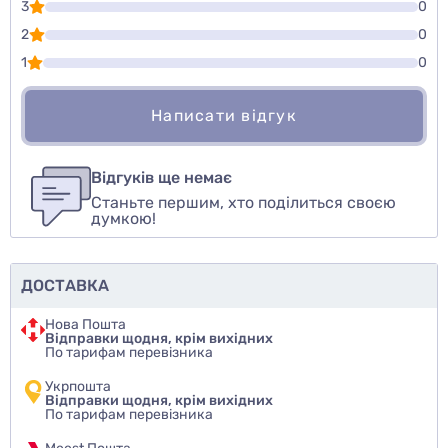
3
0
2
0
1
0
Написати відгук
Для того, чтобы оставить оценку, пожалуйста
Написати відгук
авторизуйтесь
или
войдите
Відгуків ще немає
Станьте першим, хто поділиться своєю
Оцінити товар
думкою!
ДОСТАВКА
Нова Пошта
Відправки щодня, крім вихідних
По тарифам перевізника
Укрпошта
Відправки щодня, крім вихідних
По тарифам перевізника