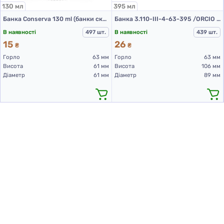
130 мл
395 мл
Банка Conserva 130 ml (банки скляні 130 мл)
Банка 3.110-III-4-63-395 /ORCIO (скляна банка 395 мл)
В наявності
497 шт.
В наявності
439 шт.
15
26
₴
₴
Горло
63 мм
Горло
63 мм
Висота
61 мм
Висота
106 мм
Діаметр
61 мм
Діаметр
89 мм