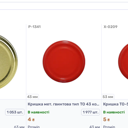
P-1341
X-0209
43 мм
53 мм
Кришка мет. гвинтова тип ТО 43 колір Червоний RTO PST
Кришка ТО-5
В наявності
В наявності
1 053 шт.
1 977 шт.
4
5
₴
₴
63 мм
Розмір
43 мм
Розмір