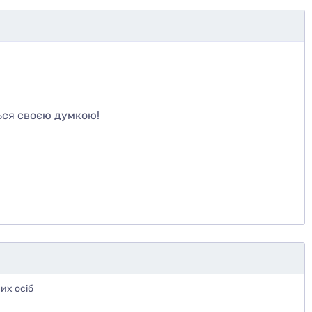
те
ься своєю думкою!
их осіб