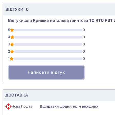
ВІДГУКИ
0
Відгуки для Кришка металева гвинтова ТО RTO PST 
Для того, что
5
0
Написати відг
4
0
3
0
Оцінити то
2
0
1
0
Написати відгук
ДОСТАВКА
Нова Пошта
Відправки щодня, крім вихідних