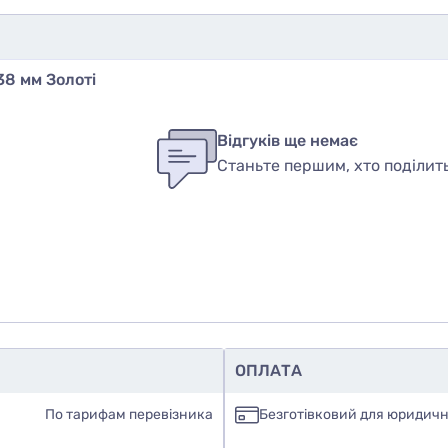
38 мм Золоті
бы оставить оценку, пожалуйста
авторизуйтесь
или
войди
ук
Відгуків ще немає
Станьте першим, хто поділит
вар
ОПЛАТА
По тарифам перевізника
Безготівковий для юридичн