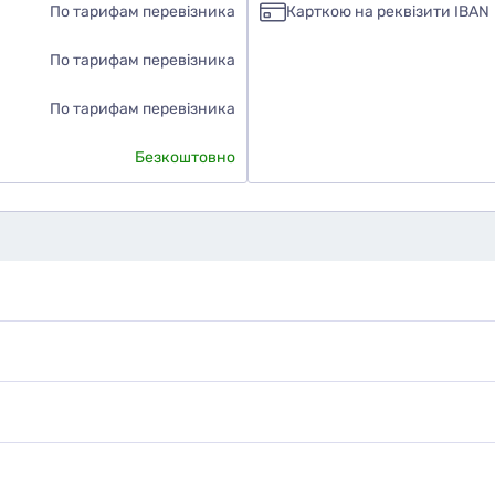
По тарифам перевізника
Карткою на реквізити IBAN
По тарифам перевізника
По тарифам перевізника
Безкоштовно
дуєте ви цей товар
наю
ати фото
Додати відгук