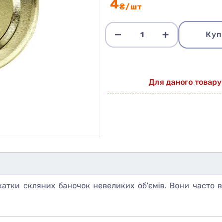
4
₴/шт
Куп
Для даного товару
атки скляних баночок невеликих об'ємів. Вони часто 