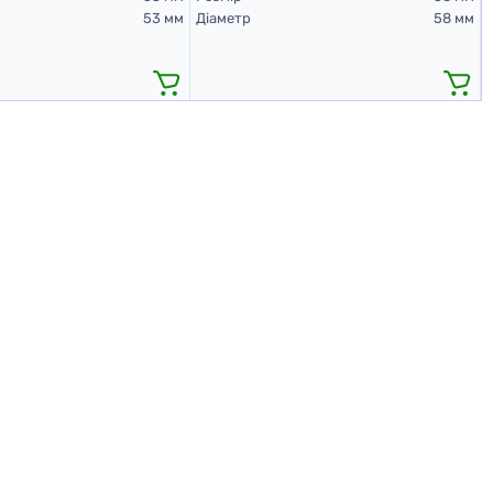
53 мм
Діаметр
58 мм