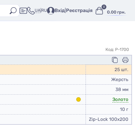
0
Вхід
|
Реєстрація
UA
|
RU
0.00 грн.
Код: P-1700
25 шт.
Жерсть
38 мм
Золото
10 г
Zip-Lock 100x200