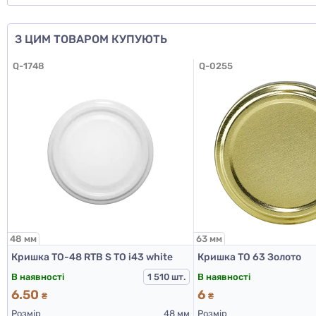
З ЦИМ ТОВАРОМ КУПУЮТЬ
Q-1748
Q-0255
48 мм
63 мм
Кришка ТО-48 RTB S ТО i43 white
Кришка ТО 63 Золото
В наявності
В наявності
1 510 шт.
6.50
6
₴
₴
Розмір
48 мм
Розмір