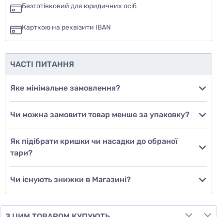
так
Безготівковий для юридичних осіб
ні
Карткою на реквізити IBAN
ще не знаю
ЧАСТІ ПИТАННЯ
Додати фото
Яке мінімальне замовлення?
Чи можна замовити товар менше за упаковку?
Додати відгук
Як підібрати кришки чи насадки до обраної
тари?
Чи існують знижки в Магазині?
З ЦИМ ТОВАРОМ КУПУЮТЬ