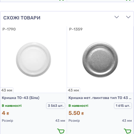
СХОЖІ ТОВАРИ
P-1790
P-1359
43 мм
43 мм
Кришка ТО-43 (Біла)
Кришка мет. гвинтова тип ТО 43 колір Срібло RTB ST
В наявності
3 563 шт.
В наявності
1 615 шт.
4
5.50
₴
₴
Розмір
43 мм
Розмір
43 мм