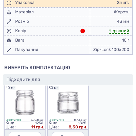
Упаковка
25 шт.
Матеріал
Жерсть
Розмір
43 мм
Колір
Червоний
Вага
10 г
Пакування
Zip-Lock 100x200
ВИБЕРІТЬ КОМПЛЕКТАЦІЮ
Підходить для
40 мл
30 мл
6 660 шт
8 343 шт
ДОСТУПНО
ДОСТУПНО
Код:
Код:
1256
1825
Ціна:
11 грн.
Ціна:
8,50 грн.