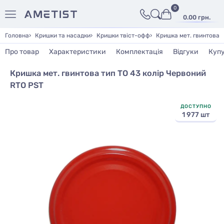
0
0.00 грн.
Головна
Кришки та насадки
Кришки твіст-офф
Кришка мет. гвинтова 
Про товар
Характеристики
Комплектація
Відгуки
Куп
Кришка мет. гвинтова тип ТО 43 колір Червоний
RTO PST
ДОСТУПНО
1 977 шт