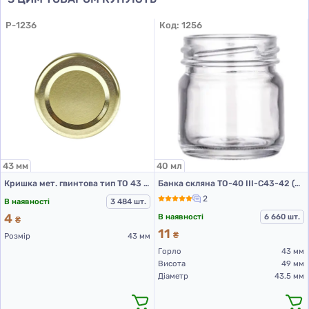
P-1236
Код:
1256
43 мм
40 мл
Кришка мет. гвинтова тип ТО 43 колір Золото RTS PST
Банка скляна ТО-40 III-C43-42 (банки скляні 40 мл)
2
В наявності
3 484 шт.
4
В наявності
6 660 шт.
₴
11
₴
Розмір
43 мм
Горло
43 мм
Висота
49 мм
Діаметр
43.5 мм