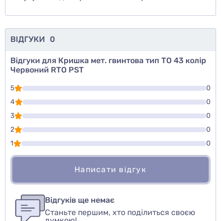
ВІДГУКИ
0
Відгуки для Кришка мет. гвинтова тип ТО 43 колір
Червоний RTO PST
5
0
4
0
3
0
2
0
1
0
Написати відгук
Для того, чтобы оставить оценку, пожалуйста
Написати відгук
авторизуйтесь
или
войдите
Відгуків ще немає
Станьте першим, хто поділиться своєю
Оцінити товар
думкою!