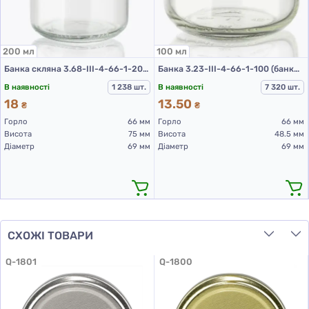
200 мл
100 мл
Банка скляна 3.68-ІІІ-4-66-1-200 (банки скляні 200 мл)
Банка 3.23-III-4-66-1-100 (банки скляні 100 мл)
В наявності
1 238 шт.
В наявності
7 320 шт.
18
13.50
₴
₴
Горло
66 мм
Горло
66 мм
Висота
75 мм
Висота
48.5 мм
Діаметр
69 мм
Діаметр
69 мм
СХОЖІ ТОВАРИ
Q-1801
Q-1800