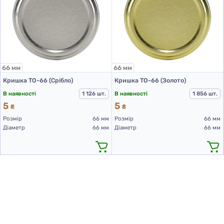
66 мм
66 мм
Кришка ТО-66 (Срібло)
Кришка ТО-66 (Золото)
В наявності
1 126 шт.
В наявності
1 856 шт.
5
5
₴
₴
Розмір
66 мм
Розмір
66 мм
Діаметр
66 мм
Діаметр
66 мм