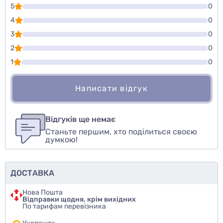
5
0
4
0
3
0
2
0
1
0
Написати відгук
Для того, чтобы оставить оценку, пожалуйста
Написати відгук
авторизуйтесь
или
войдите
Відгуків ще немає
Станьте першим, хто поділиться своєю
Оцінити товар
думкою!
ДОСТАВКА
Нова Пошта
Відправки щодня, крім вихідних
По тарифам перевізника