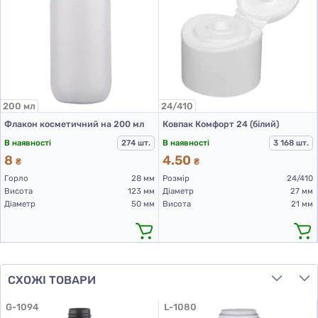
200 мл
24/410
Флакон косметичний на 200 мл
Ковпак Комфорт 24 (білий)
В наявності
274 шт.
В наявності
3 168 шт.
8
4.50
₴
₴
Горло
28 мм
Розмір
24/410
Висота
123 мм
Діаметр
27 мм
Діаметр
50 мм
Висота
21 мм
СХОЖІ ТОВАРИ
G-1094
L-1080