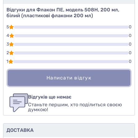
Відгуки для Флакон ПЕ, модель 508H, 200 мл,
білий (пластикові флакони 200 мл)
5
0
4
0
3
0
2
0
1
0
Написати відгук
Для того, чтобы оставить оценку, пожалуйста
Написати відгук
авторизуйтесь
или
войдите
Відгуків ще немає
Станьте першим, хто поділиться своєю
Оцінити товар
думкою!
ДОСТАВКА