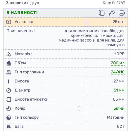
Залишити відгук
Код: G-1769
В НАЯВНОСТІ
Упаковка
25 шт.
Призначення:
для косметичних засобів, для
крем-гелю, для маски, для
медичних засобів, для мила, для
шампуню
Матеріал
HDPE
Об'єм
200 мл
Тип горловини
24/410
Висота
127 мм
Діаметр
51 мм
Висота етикетки
85 мм
Колір
Білий
Тип кольору
Матовий
Вага
82 г