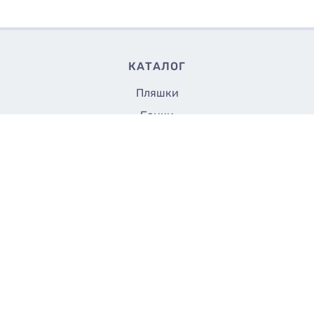
КАТАЛОГ
Пляшки
Банки
Флакони
12.50
Купити
₴/шт
Кришки та насадки
Аксесуари
Закупорщики
Все до 5 грн
СТОРІНКИ
Доставка
Оплата