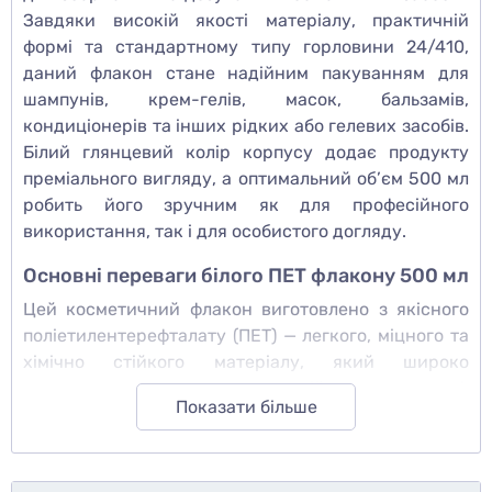
Завдяки високій якості матеріалу, практичній
формі та стандартному типу горловини 24/410,
даний флакон стане надійним пакуванням для
шампунів, крем-гелів, масок, бальзамів,
кондиціонерів та інших рідких або гелевих засобів.
Білий глянцевий колір корпусу додає продукту
преміального вигляду, а оптимальний об’єм 500 мл
робить його зручним як для професійного
використання, так і для особистого догляду.
Основні переваги білого ПЕТ флакону 500 мл
Цей косметичний флакон виготовлено з якісного
поліетилентерефталату (ПЕТ) — легкого, міцного та
хімічно стійкого матеріалу, який широко
використовується у косметичній промисловості.
Показати більше
Його структура дозволяє зберігати властивості
засобів тривалий час без впливу зовнішнього
середовища.