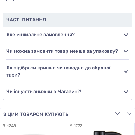
ще не знаю
500 мл
Флакон чудово підходить для фасування та
ЧАСТІ ПИТАННЯ
зберігання:
Додати фото
Яке мінімальне замовлення?
професійної косметики;
доглядових засобів для волосся та тіла;
кремів, масок, гелів;
Чи можна замовити товар менше за упаковку?
Додати відгук
мил для рук, рідких антисептиків;
засобів побутової хімії у концентрованій формі.
Як підібрати кришки чи насадки до обраної
тари?
Переваги матеріалу ПЕТ — чому він такий
популярний
Чи існують знижки в Магазині?
Поліетилентерефталат (ПЕТ) — це екологічно
безпечний та перероблюваний матеріал, який
відзначається:
З ЦИМ ТОВАРОМ КУПУЮТЬ
високою прозорістю (навіть у забарвлених
B-1248
варіантах);
Y-1772
стійкістю до кислот, масел та спиртів;