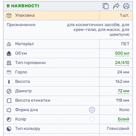
В НАЯВНОСТІ
Упаковка
1 шт.
Призначення:
для косметичних засобів, для
крем-гелю, для маски, для
шампуню
Матеріал
ПЕТ
Об'єм
500 мл
Тип горловини
24/410
Горло
24 мм
Висота
162 мм
Діаметр
72 мм
Висота етикетки
118 мм
Форма дна
Коло
Колір
Білий
Тип кольору
Глянсовий