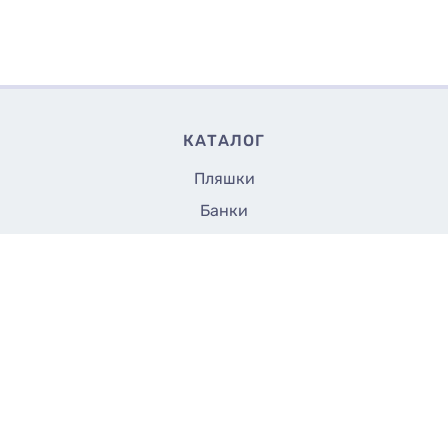
КАТАЛОГ
Пляшки
Банки
Флакони
Кришки та насадки
22.50
Купити
₴/шт
Аксесуари
Закупорщики
Все до 5 грн
СТОРІНКИ
Доставка